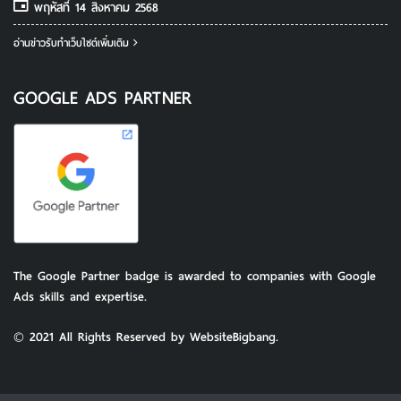
พฤหัสที่ 14 สิงหาคม 2568
อ่านข่าวรับทําเว็บไซต์เพิ่มเติม
GOOGLE ADS PARTNER
The Google Partner badge is awarded to companies with Google
Ads skills and expertise.
© 2021 All Rights Reserved by WebsiteBigbang.