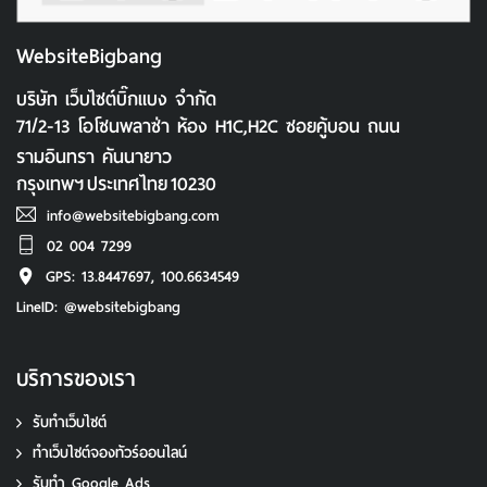
WebsiteBigbang
บริษัท เว็บไซต์บิ๊กแบง จำกัด
71/2-13 โอโซนพลาซ่า ห้อง H1C,H2C ซอยคู้บอน ถนน
รามอินทรา คันนายาว
กรุงเทพฯ
ประเทศไทย
10230
info@websitebigbang.com
02 004 7299
GPS: 13.8447697, 100.6634549
LineID: @websitebigbang
บริการของเรา
รับทำเว็บไซต์
ทําเว็บไซต์จองทัวร์ออนไลน์
รับทํา Google Ads