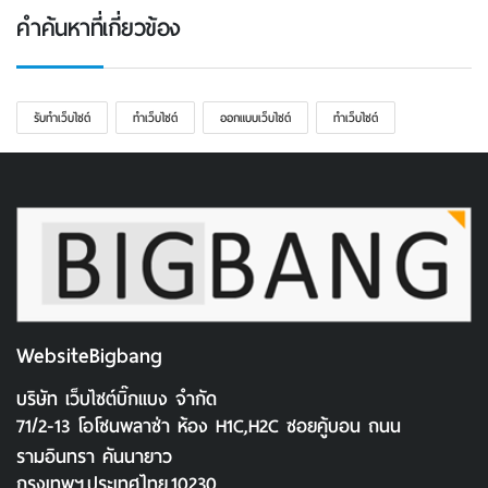
รับทําเว็บไซต์
ทําเว็บไซต์
ออกแบบเว็บไซต์
ทำเว็บไซต์
WebsiteBigbang
บริษัท เว็บไซต์บิ๊กแบง จำกัด
71/2-13 โอโซนพลาซ่า ห้อง H1C,H2C ซอยคู้บอน ถนน
รามอินทรา คันนายาว
กรุงเทพฯ
ประเทศไทย
10230
info@websitebigbang.com
02 004 7299
GPS: 13.8447697, 100.6634549