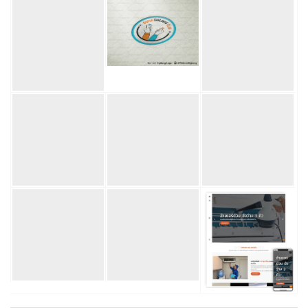
คำค้นหาที่เกี่ยวข้อง