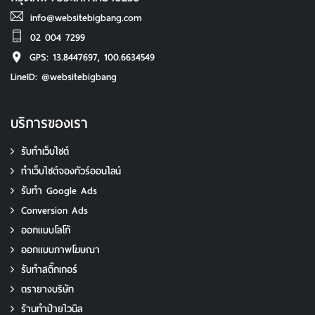
LineID: @websitebigbang
บริการของเรา
รับทำเว็บไซต์
ทําเว็บไซต์จองทัวร์ออนไลน์
รับทํา Google Ads
Conversion Ads
ออกแบบโลโก้
ออกแบบภาพโฆษณา
รับทําสติ๊กเกอร์
ตรายางบริษัท
ร้านทำป้ายไวนิล
ติดต่อเรา
ข่าวล่าสุด