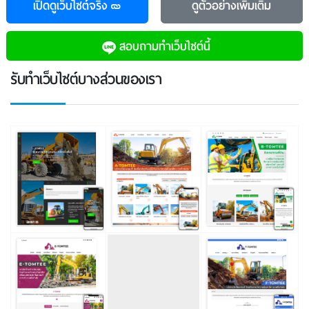
เปิดดูเว็บไซต์จริง
ดูตัวอย่าง
เพิ่มเติม
สอบถามทําเว็บไซต์นี้
รับทําเว็บไซต์บางส่วนของเรา