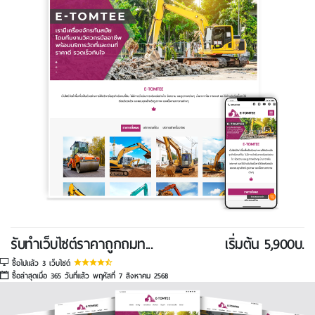
รับทําเว็บไซต์ราคาถูกถมท...
เริ่มต้น 5,900บ.
ซื้อไปแล้ว 3 เว็บไซต์
ซื้อล่าสุดเมื่อ 365 วันที่แล้ว พฤหัสที่ 7 สิงหาคม 2568