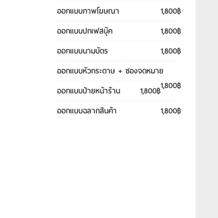
ออกแบบภาพโฆษณา
1,800฿
ออกแบบปกเฟสบุ๊ค
1,800฿
ออกแบบนามบัตร
1,800฿
ออกแบบหัวกระดาษ + ซองจดหมาย
1,800฿
ออกแบบป้ายหน้าร้าน
1,800฿
ออกแบบฉลากสินค้า
1,800฿