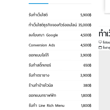
รับทําเว็บไซต์
5,900฿
ทําเว็บไซต์ธุรกิจจองทัวร์ออนไลน์
35,000฿
ทํา
ลงโฆษณา Google
4,500฿
ซื้อไปแ
Conversion Ads
4,500฿
ซื้อล่าส
ออกแบบโลโก้
3,900฿
รับทําสติ๊กเกอร์
650฿
รับทําตรายาง
3,900฿
ร้านทำป้ายไวนิล
380฿
ออกแบบกราฟฟิก
1,800฿
รับทํา Line Rich Menu
1,800฿