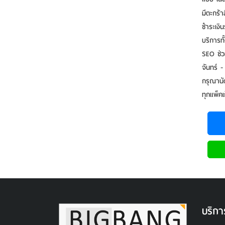
มีตะกร้า
ชำระเงิน
บริการทั
SEO ช่ว
จันทร์ -
กรุณานั
ทุกแพ็คเ
บริกา