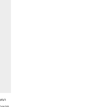
โฆษณา
่างมาก