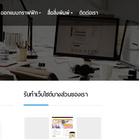
ออกแบบกราฟฟิก
สื่อสิ่งพิมพ์
ติดต่อเรา
รับทําเว็บไซต์บางส่วนของเรา