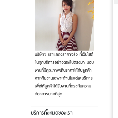
บริษัทฯ เราแสดงราคาจริง ที่เว็บไซต์
ในทุกบริการอย่างตรงไปตรงมา มอบ
งานที่มีคุณภาพเกินราคาให้กับลูกค้า
จากทีมงานเฉพาะด้านในแต่ละบริการ
เพื่อให้ลูกค้าได้รับงานที่ตรงกับความ
ต้องการมากที่สุด
บริการทั้งหมดของเรา