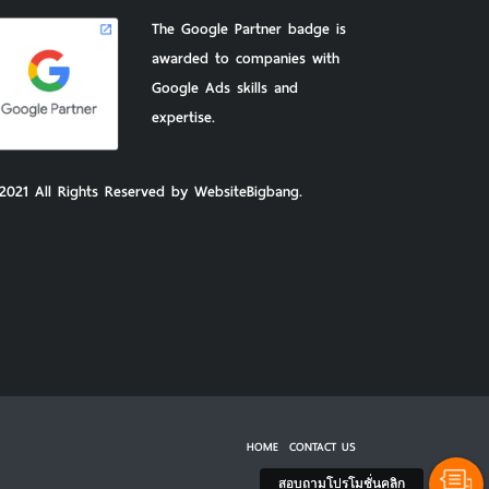
The Google Partner badge is
awarded to companies with
Google Ads skills and
expertise.
2021 All Rights Reserved by WebsiteBigbang.
HOME
CONTACT US
สอบถามโปรโมชั่นคลิก