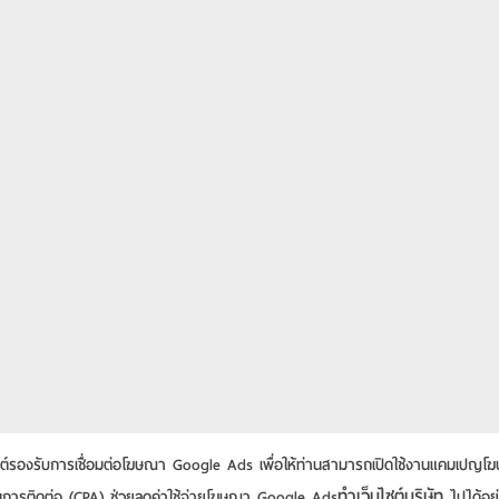
ไซต์รองรับการเชื่อมต่อโฆษณา Google Ads เพื่อให้ท่านสามารถเปิดใช้งานแคมเปญ
ทําเว็บไซต์บริษัท
นการติดต่อ (CPA) ช่วยลดค่าใช้จ่ายโฆษณา Google Ads
ไปได้อย