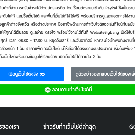
สินค้าที่สามารถรับชำระได้ด้วยบัตรเครดิต โดยเชื่อมต่อระบบเข้ากับ PayPal ซึ่งเป็นระ
ระดับโลโก้ แถมชื่อเว็บไซต์ และพื้นที่เว็บไซต์ให้ใช้ฟรี พร้อมบริการดูแลตลอดการใช้งาน
้งลูกค้าต่างจังหวัด หรือต่างประเทศ มืออาชีพด้านการทำเว็บไซต์ของเล่นดีไซน์ทันสมั
ยให้คุณได้เว็บสวย ดูแลง่าย ตรงใจ พร้อมใช้งานได้ทันที WebsiteBigbang เปิดให้บร
 ศุกร์ เวลา 08.30 - 17.30 น. หยุดวันเสาร์ และวันอาทิตย์ หากสนใจเข้าพบทีมงานที่บ
ดล่วงหน้า 1 วัน ราคาแพ็คเกจเว็บไซต์ มีให้เลือกได้ตรงตามงบประมาณ เริ่มต้นเพียง
ก็จเว็บไซต์พร้อมลงข้อมูลให้เรียบร้อย เปิดเว็บไซต์ได้ภายใน 2 วัน
เปิดดูเว็บไซต์จริง
ดูตัวอย่าง
ออกแบบเว็บไซต์ของเล่
สอบถามทําเว็บไซต์นี้
รของเรา
ข่าวรับทําเว็บไซต์ล่าสุด
G