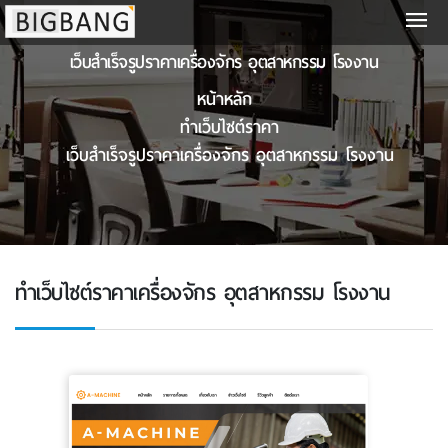
เว็บสําเร็จรูปราคาเครื่องจักร อุตสาหกรรม โรงงาน
หน้าหลัก
ทําเว็บไซต์ราคา
เว็บสําเร็จรูปราคาเครื่องจักร อุตสาหกรรม โรงงาน
ทําเว็บไซต์ราคาเครื่องจักร อุตสาหกรรม โรงงาน