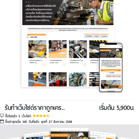
รับทําเว็บไซต์ราคาถูกเคร...
เริ่มต้น 5,900บ.
ซื้อไปแล้ว 5 เว็บไซต์
ซื้อล่าสุดเมื่อ 345 วันที่แล้ว พุธที่ 27 สิงหาคม 2568