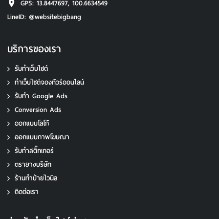
GPS: 13.8447697, 100.6634549
LineID: @websitebigbang
บริการของเรา
รับทำเว็บไซต์
ทําเว็บไซต์จองทัวร์ออนไลน์
รับทํา Google Ads
Conversion Ads
ออกแบบโลโก้
ออกแบบภาพโฆษณา
รับทําสติ๊กเกอร์
ตรายางบริษัท
ร้านทำป้ายไวนิล
ติดต่อเรา