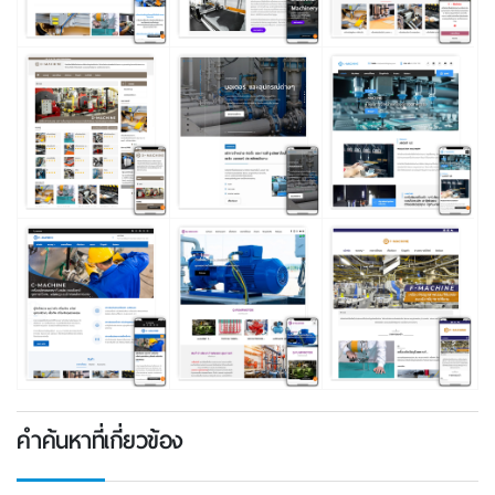
คำค้นหาที่เกี่ยวข้อง