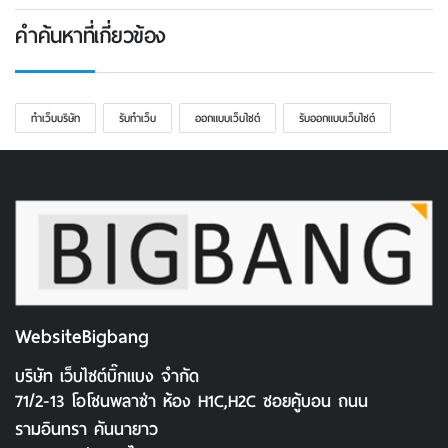
คำค้นหาที่เกี่ยวข้อง
ทําเว็บบริษัท
รับทําเว็บ
ออกแบบเว็บไซต์
รับออกแบบเว็บไซต์
WebsiteBigbang
บริษัท เว็บไซต์บิ๊กแบง จำกัด
71/2-13 โอโซนพลาซ่า ห้อง H1C,H2C ซอยคู้บอน ถนน
รามอินทรา คันนายาว