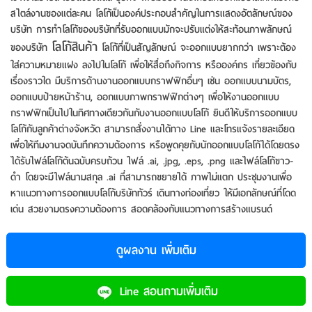
ได้รับไฟล์โลโก้ต้นฉบับครบถ้วน ไฟล์ .ai, .jpg, .eps, .png และไฟล์โลโก้ขาว-
ดำ โดยจะมีไฟล์นามสกุล .ai ที่สามารถขยายได้ ภาพไม่แตก ประชุมงานเพื่อ
หาแนวทางการออกแบบโลโก้บริษัททัวร์ เดินทางท่องเที่ยว ให้มีเอกลักษณ์ที่โดด
เด่น สวยงามตรงความต้องการ สอดคล้องกับแนวทางการสร้างแบรนด์
ดูผลงาน
เพิ่มเติม
Line สอนถามเพิ่มเติม
ออกแบบโลโก้บางส่วนของเรา