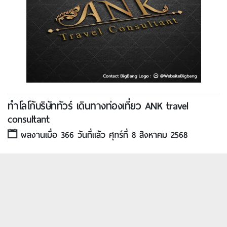
ทำโลโก้บริษัททัวร์ เดินทางท่องเที่ยว ANK travel
consultant
ผลงานเมื่อ 366 วันที่แล้ว ศุกร์ที่ 8 สิงหาคม 2568