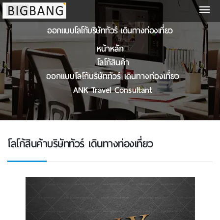
ออกแบบโลโก้บริษัททัวร์ เดินทางท่องเที่ยว
หน้าหลัก
โลโก้สินค้า
ออกแบบโลโก้บริษัททัวร์ เดินทางท่องเที่ยว
ANK Travel Consultant
โลโก้สินค้าบริษัททัวร์ เดินทางท่องเที่ยว