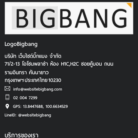
LogoBigbang
บริษัท เว็บไซต์บิ๊กแบง จำกัด
71/2-13 โอโซนพลาซ่า ห้อง H1C,H2C ซอยคู้บอน ถนน
รามอินทรา คันนายาว
กรุงเทพฯ
ประเทศไทย
10230
info@websitebigbang.com
02 004 7299
GPS: 13.8447688, 100.6634529
LineID: @websitebigbang
บริการของเรา