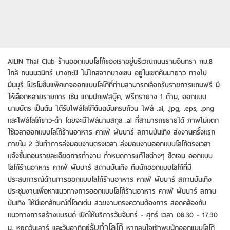
AILIN Thai Club ร้านออกแบบโลโก้ของเราอยู่บริเวณถนนรามอินทรา กม.8
ใกล้ ถนนนวมิทร์ บางกะปิ ไม่ไกลจากบางเขน อยู่ในเขตคันนายาว ทางไป
มีนบุรี โปรโมชั่นแพ็คเกจออกแบบโลโก้ที่ท่านสามารถเลือกรับรายการแถมฟรี มี
ให้เลือกหลายรายการ เช่น แถมปกเฟสบุ๊ค, ฟรีตรายาง 1 ด้าม, ออกแบบ
นามบัตร เป็นต้น ได้รับไฟล์โลโก้ต้นฉบับครบถ้วน ไฟล์ .ai, .jpg, .eps, .png
และไฟล์โลโก้ขาว-ดำ โดยจะมีไฟล์นามสกุล .ai ที่สามารถขยายได้ ภาพไม่แตก
ใช้เวลาออกแบบโลโก้ร้านอาหาร คาเฟ่ ผับบาร์ สถานบันเทิง ส่งงานครั้งแรก
ภายใน 2 วันทำการส่งมอบงานตรงเวลา ส่งมอบงานออกแบบโลโก้ตรงเวลา
แจ้งขั้นตอนรายละเอียดการทำงาน กำหนดการแก้ไขต่างๆ ชัดเจน ออกแบบ
โลโก้ร้านอาหาร คาเฟ่ ผับบาร์ สถานบันเทิง ทีมนักออกแบบโลโก้ที่มี
ประสบการณ์ด้านการออกแบบโลโก้ร้านอาหาร คาเฟ่ ผับบาร์ สถานบันเทิง
ประชุมงานเพื่อหาแนวทางการออกแบบโลโก้ร้านอาหาร คาเฟ่ ผับบาร์ สถาน
บันเทิง ให้มีเอกลักษณ์ที่โดดเด่น สวยงามตรงความต้องการ สอดคล้องกับ
แนวทางการสร้างแบรนด์ เปิดให้บริการวันจันทร์ - ศุกร์ เวลา 08.30 - 17.30
รับทําโลโก้
น. หยุดวันเสาร์ และวันอาทิตย์
หากสนใจเข้าพบนักออกแบบโลโก้