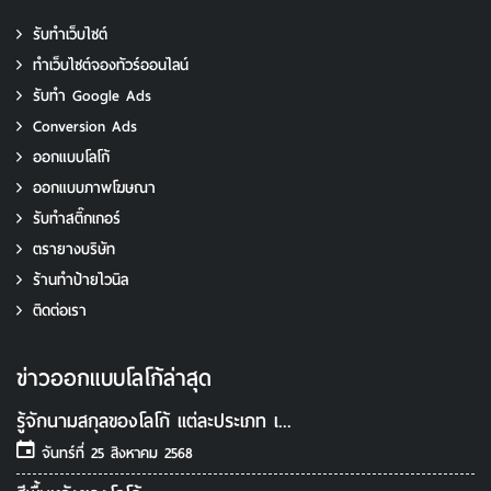
รับทำเว็บไซต์
ทําเว็บไซต์จองทัวร์ออนไลน์
รับทํา Google Ads
Conversion Ads
ออกแบบโลโก้
ออกแบบภาพโฆษณา
รับทําสติ๊กเกอร์
ตรายางบริษัท
ร้านทำป้ายไวนิล
ติดต่อเรา
ข่าวออกแบบโลโก้ล่าสุด
รู้จักนามสกุลของโลโก้ แต่ละประเภท เ...
จันทร์ที่ 25 สิงหาคม 2568