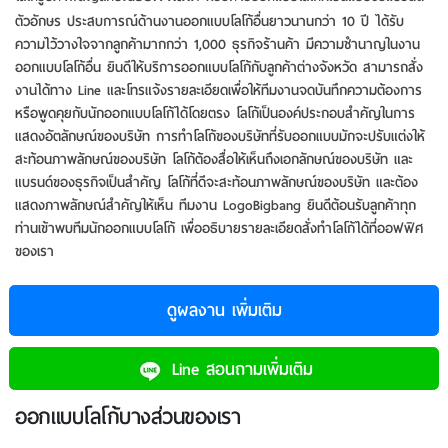
ตัวอักษร ประสบการณ์ด้านงานออกแบบโลโก้อื่นยาวนานกว่า 10 ปี ได้รับ
ความไว้วางใจจากลูกค้ามากกว่า 1,000 ธุรกิจร้านค้า มีความชำนาญในงาน
ออกแบบโลโก้อื่น ยินดีให้บริการออกแบบโลโก้กับลูกค้าต่างจังหวัด สามารถสั่ง
งานได้ทาง Line และโทรแจ้งรายละเอียดเพื่อให้ทีมงานจดบันทึกความต้องการ
หรือพูดคุยกับนักออกแบบโลโก้ได้โดยตรง โลโก้เป็นองค์ประกอบสำคัญในการ
แสดงอัตลักษณ์ของบริษัท การทำโลโก้ของบริษัทที่รับออกแบบมักจะปรับแต่งให้
สะท้อนภาพลักษณ์ของบริษัท โลโก้ต้องสื่อให้เห็นถึงเอกลักษณ์ของบริษัท และ
แบรนด์ของธุรกิจเป็นสำคัญ โลโก้ที่ดีจะสะท้อนภาพลักษณ์ของบริษัท และต้อง
แสดงภาพลักษณ์สำคัญให้เห็น ทีมงาน LogoBigbang ยินดีต้อนรับลูกค้าทุก
ท่านเข้าพบทีมนักออกแบบโลโก้ เพื่ออธิบายรายละเอียดสั่งทําโลโก้ได้ที่ออฟฟิศ
ของเรา
ดูผลงาน
เพิ่มเติม
Line สอนถามเพิ่มเติม
ออกแบบโลโก้บางส่วนของเรา