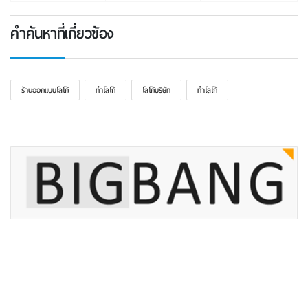
คำค้นหาที่เกี่ยวข้อง
ร้านออกแบบโลโก้
ทําโลโก้
โลโก้บริษัท
ทําโลโก้
LogoBigbang
บริษัท เว็บไซต์บิ๊กแบง จำกัด
71/2-13 โอโซนพลาซ่า ห้อง H1C,H2C ซอยคู้บอน ถนน
รามอินทรา คันนายาว