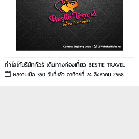
ทําโลโก้บริษัททัวร์ เดินทางท่องเที่ยว BESTIE TRAVEL
ผลงานเมื่อ 350 วันที่แล้ว อาทิตย์ที่ 24 สิงหาคม 2568