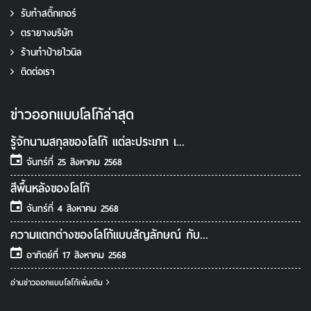
ออกแบบภาพโฆษณา
รับทําสติ๊กเกอร์
ตรายางบริษัท
ร้านทำป้ายไวนิล
ติดต่อเรา
ข่าวออกแบบโลโก้ล่าสุด
รู้จักนามสกุลของโลโก้ แต่ละประเภท เ...
จันทร์ที่ 25 สิงหาคม 2568
สีพื้นหลังของโลโก้
จันทร์ที่ 4 สิงหาคม 2568
ความแตกต่างของโลโก้แบบสัญลักษณ์ กับ...
อาทิตย์ที่ 17 สิงหาคม 2568
อ่านข่าวออกแบบโลโก้เพิ่มเติม