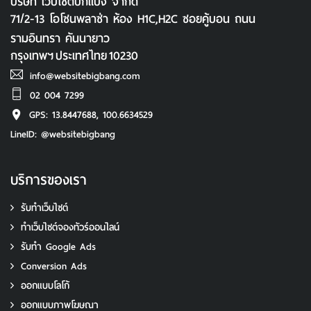
บริษัท เว็บไซต์บิ๊กแบง จำกัด
71/2-13 โอโซนพลาซ่า ห้อง H1C,H2C ซอยคู้บอน ถนน
รามอินทรา คันนายาว
กรุงเทพฯ
ประเทศไทย
10230
info@websitebigbang.com
02 004 7299
GPS: 13.8447688, 100.6634529
LineID: @websitebigbang
บริการของเรา
รับทำเว็บไซต์
ทําเว็บไซต์จองทัวร์ออนไลน์
รับทํา Google Ads
Conversion Ads
ออกแบบโลโก้