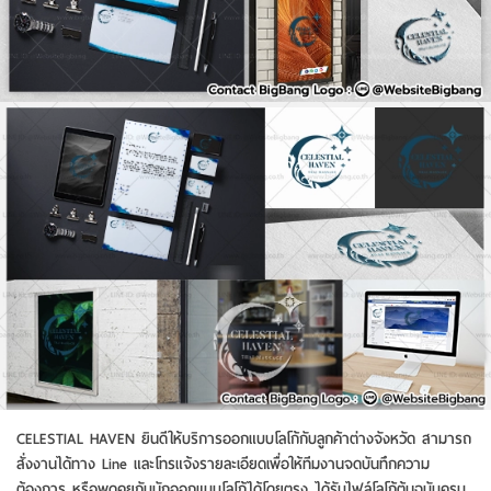
CELESTIAL HAVEN ยินดีให้บริการออกแบบโลโก้กับลูกค้าต่างจังหวัด สามารถ
สั่งงานได้ทาง Line และโทรแจ้งรายละเอียดเพื่อให้ทีมงานจดบันทึกความ
ต้องการ หรือพูดคุยกับนักออกแบบโลโก้ได้โดยตรง ได้รับไฟล์โลโก้ต้นฉบับครบ