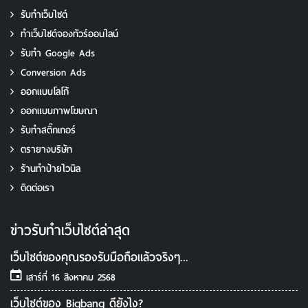
ออกแบบภาพโฆษณา
รับทําสติ๊กเกอร์
ตรายางบริษัท
ร้านทำป้ายไวนิล
ติดต่อเรา
ข่าวรับทําเว็บไซต์ล่าสุด
เว็บไซต์ของคุณรองรับมือถือแล้วจริงๆ...
เสาร์ที่ 16 สิงหาคม 2568
เว็บไซต์ของ Bigbang ดียังไง?
จันทร์ที่ 18 สิงหาคม 2568
เลือกแพ็คเกจไหนดี?
พฤหัสที่ 14 สิงหาคม 2568
อ่านข่าวรับทําเว็บไซต์เพิ่มเติม