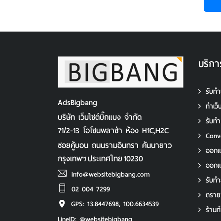
บริกา
รับทำ
AdsBigbang
ทําเว
บริษัท เว็บไซต์บิ๊กแบง จำกัด
รับท
71/2-13 โอโซนพลาซ่า ห้อง H1C,H2C
Conv
ซอยคู้บอน ถนนรามอินทรา คันนายาว
ออกแ
กรุงเทพฯ
ประเทศไทย
10230
ออก
info@websitebigbang.com
รับทํา
02 004 7299
ตราย
GPS: 13.8447698, 100.6634539
ร้านท
LineID: @websitebigbang