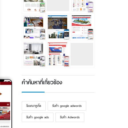
คำค้นหาที่เกี่ยวข้อง
โฆษณากูเกิ้ล
รับทำ google adwords
รับทำ google ads
รับทํา Adwords