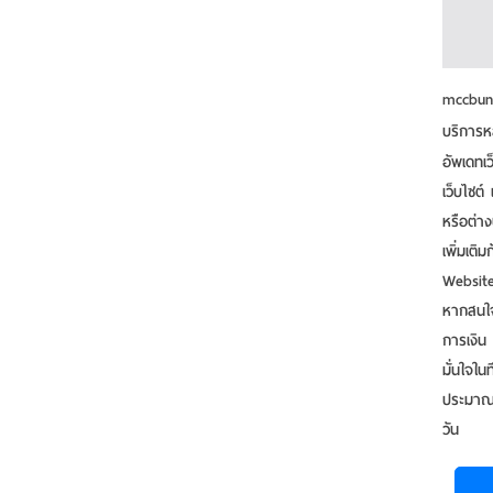
mccbunc
บริการห
อัพเดทเว
เว็บไซต์
หรือต่าง
เพิ่มเติ
WebsiteB
หากสนใจ
การเงิน 
มั่นใจใ
ประมาณ เ
วัน