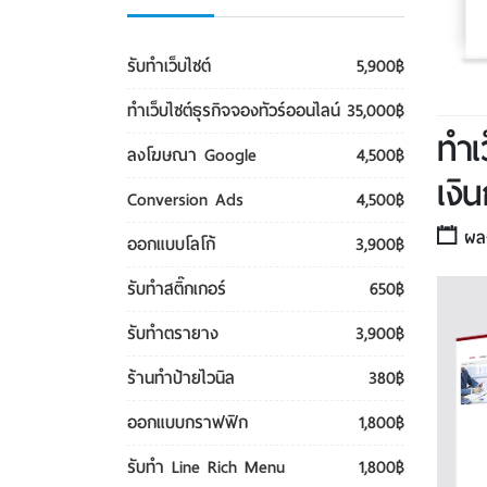
รับทําเว็บไซต์
5,900฿
ทําเว็บไซต์ธุรกิจจองทัวร์ออนไลน์
35,000฿
ทํา
ลงโฆษณา Google
4,500฿
เงิ
Conversion Ads
4,500฿
ผลงา
ออกแบบโลโก้
3,900฿
รับทําสติ๊กเกอร์
650฿
รับทําตรายาง
3,900฿
ร้านทำป้ายไวนิล
380฿
ออกแบบกราฟฟิก
1,800฿
รับทํา Line Rich Menu
1,800฿