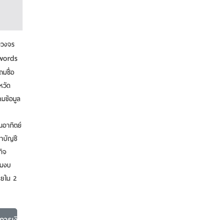
บวงจร
words
ถมชื่อ
หวัด
ามข้อมูล
นอาทิตย์
ำบัญชี
กิจ
ามงบ
ภายใน 2
การเงิน กฎหมาย สินเชื่อ เงินกู้
เพิ่มเติม