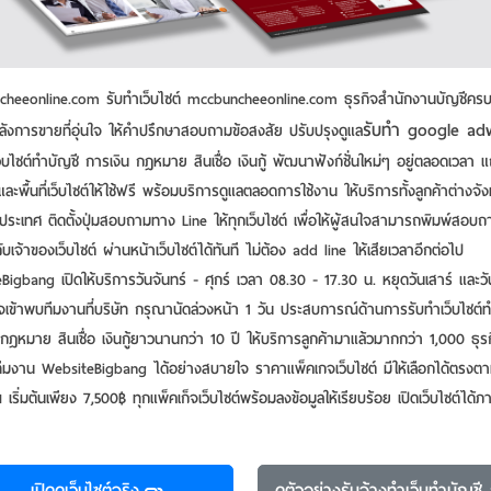
heeonline.com รับทำเว็บไซต์ mccbuncheeonline.com ธุรกิจสำนักงานบัญชีคร
รับทำ google ad
ลังการขายที่อุ่นใจ ให้คำปรึกษาสอบถามข้อสงสัย ปรับปรุงดูแล
็บไซต์ทำบัญชี การเงิน กฎหมาย สินเชื่อ เงินกู้ พัฒนาฟังก์ชั่นใหม่ๆ อยู่ตลอดเวลา แ
 และพื้นที่เว็บไซต์ให้ใช้ฟรี พร้อมบริการดูแลตลอดการใช้งาน ให้บริการทั้งลูกค้าต่างจัง
ประเทศ ติดตั้งปุ่มสอบถามทาง Line ให้ทุกเว็บไซต์ เพื่อให้ผู้สนใจสามารถพิมพ์สอบถ
มกับเจ้าของเว็บไซต์ ผ่านหน้าเว็บไซต์ได้ทันที ไม่ต้อง add line ให้เสียเวลาอีกต่อไป
igbang เปิดให้บริการวันจันทร์ - ศุกร์ เวลา 08.30 - 17.30 น. หยุดวันเสาร์ และวั
เข้าพบทีมงานที่บริษัท กรุณานัดล่วงหน้า 1 วัน ประสบการณ์ด้านการรับทําเว็บไซต์ท
กฎหมาย สินเชื่อ เงินกู้ยาวนานกว่า 10 ปี ให้บริการลูกค้ามาแล้วมากกว่า 1,000 ธุร
นทีมงาน WebsiteBigbang ได้อย่างสบายใจ ราคาแพ็คเกจเว็บไซต์ มีให้เลือกได้ตรงต
ริ่มต้นเพียง 7,500฿ ทุกแพ็คเก็จเว็บไซต์พร้อมลงข้อมูลให้เรียบร้อย เปิดเว็บไซต์ได้
เปิดดูเว็บไซต์จริง
ดูตัวอย่าง
รับจ้างทำเว็บทำบัญชี 