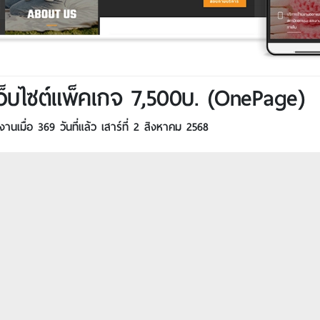
เว็บไซต์แพ็คเกจ 7,500บ. (OnePage)
นเมื่อ 369 วันที่แล้ว เสาร์ที่ 2 สิงหาคม 2568