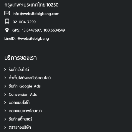
กรุงเทพฯ
ประเทศไทย
10230
info@websitebigbang.com
02 004 7299
GPS: 13.8447697, 100.6634549
LineID: @websitebigbang
บริการของเรา
รับทำเว็บไซต์
ทําเว็บไซต์จองทัวร์ออนไลน์
รับทํา Google Ads
Conversion Ads
ออกแบบโลโก้
ออกแบบภาพโฆษณา
รับทําสติ๊กเกอร์
ตรายางบริษัท