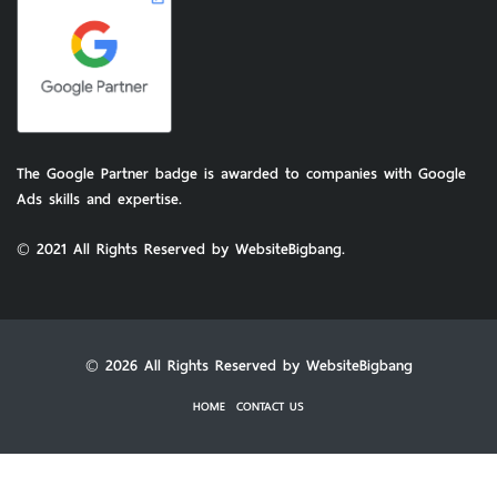
The Google Partner badge is awarded to companies with Google
Ads skills and expertise.
© 2021 All Rights Reserved by WebsiteBigbang.
© 2026 All Rights Reserved by WebsiteBigbang
HOME
CONTACT US