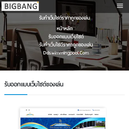
รับทําเว็บไซต์ราคาถูกของเล่น
หน้าหลัก
รับออกแบบเว็บไซต์
รับทําเว็บไซต์ราคาถูกของเล่น
Ddswimmingpool.com
รับออกแบบเว็บไซต์ของเล่น