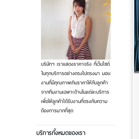
บริษัทฯ เราแสดงราคาจริง ที่เว็บไซต์
ในทุกบริการอย่างตรงไปตรงมา มอบ
งานที่มีคุณภาพเกินราคาให้กับลูกค้า
จากทีมงานเฉพาะด้านในแต่ละบริการ
เพื่อให้ลูกค้าได้รับงานที่ตรงกับความ
ต้องการมากที่สุด
บริการทั้งหมดของเรา