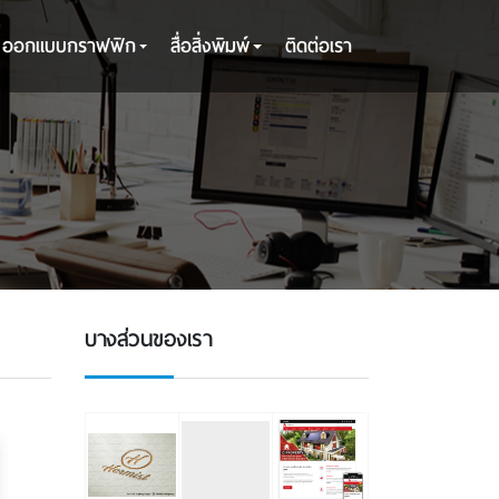
ออกแบบกราฟฟิก
สื่อสิ่งพิมพ์
ติดต่อเรา
บางส่วนของเรา