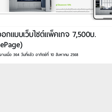
ออกแบบเว็บไซต์แพ็คเกจ 7,500บ.
ePage)
นเมื่อ 364 วันที่แล้ว อาทิตย์ที่ 10 สิงหาคม 2568