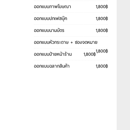
ออกแบบภาพโฆษณา
1,800฿
ออกแบบปกเฟสบุ๊ค
1,800฿
ออกแบบนามบัตร
1,800฿
ออกแบบหัวกระดาษ + ซองจดหมาย
1,800฿
ออกแบบป้ายหน้าร้าน
1,800฿
ออกแบบฉลากสินค้า
1,800฿