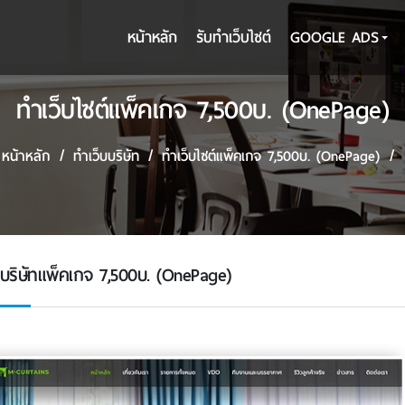
หน้าหลัก
รับทําเว็บไซต์
GOOGLE ADS
ทำเว็บไซต์แพ็คเกจ 7,500บ. (OnePage)
หน้าหลัก
ทําเว็บบริษัท
ทำเว็บไซต์แพ็คเกจ 7,500บ. (OnePage)
็บบริษัทแพ็คเกจ 7,500บ. (OnePage)