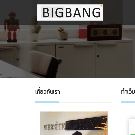
เกี่ยวกับเรา
ทําเว็