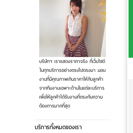
บริษัทฯ เราแสดงราคาจริง ที่เว็บไซต์
ในทุกบริการอย่างตรงไปตรงมา มอบ
งานที่มีคุณภาพเกินราคาให้กับลูกค้า
จากทีมงานเฉพาะด้านในแต่ละบริการ
เพื่อให้ลูกค้าได้รับงานที่ตรงกับความ
ต้องการมากที่สุด
บริการทั้งหมดของเรา