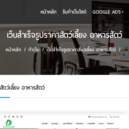
หน้าหลัก
รับทําเว็บไซต์
GOOGLE ADS
เว็บสําเร็จรูปราคาสัตว์เลี้ยง อาหารสัตว์
หน้าหลัก
ทําเว็บ
เว็บสําเร็จรูปราคาสัตว์เลี้ยง อาหารสัตว์
บสัตว์เลี้ยง อาหารสัตว์