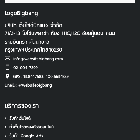
LogoBigbang
บริษัท เว็บไซต์บิ๊กแบง จำกัด
71/2-13 โอโซนพลาซ่า ห้อง H1C,H2C ซอยคู้บอน ถนน
รามอินทรา คันนายาว
กรุงเทพฯ
ประเทศไทย
10230
info@websitebigbang.com
02 004 7299
GPS: 13.8447688, 100.6634529
LineID: @websitebigbang
บริการของเรา
รับทำเว็บไซต์
ทําเว็บไซต์จองทัวร์ออนไลน์
รับทํา Google Ads