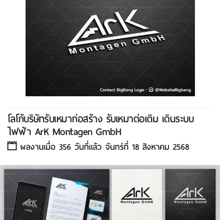
โลโก้บริษัทรับเหมาก่อสร้าง รับเหมาต่อเติม เดินระบบ
ไฟฟ้า ArK Montagen GmbH
ผลงานเมื่อ 356 วันที่แล้ว จันทร์ที่ 18 สิงหาคม 2568