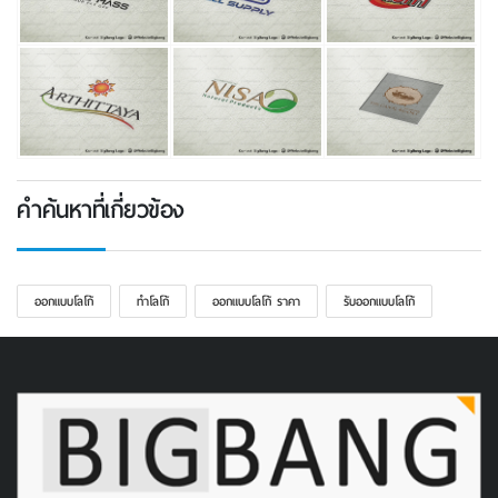
คำค้นหาที่เกี่ยวข้อง
ออกแบบโลโก้
ทําโลโก้
ออกแบบโลโก้ ราคา
รับออกแบบโลโก้