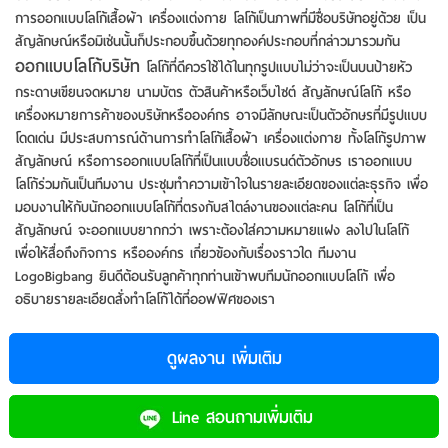
การออกแบบโลโก้เสื้อผ้า เครื่องแต่งกาย โลโก้เป็นภาพที่มีชื่อบริษัทอยู่ด้วย เป็น
สัญลักษณ์หรือมิเช่นนั้นก็ประกอบขึ้นด้วยทุกองค์ประกอบที่กล่าวมารวมกัน
ออกแบบโลโก้บริษัท
โลโก้ที่ดีควรใช้ได้ในทุกรูปแบบไม่ว่าจะเป็นบนป้ายหัว
กระดาษเขียนจดหมาย นามบัตร ตัวสินค้าหรือเว็บไซต์ สัญลักษณ์โลโก้ หรือ
เครื่องหมายการค้าของบริษัทหรือองค์กร อาจมีลักษณะเป็นตัวอักษรที่มีรูปแบบ
โดดเด่น มีประสบการณ์ด้านการทําโลโก้เสื้อผ้า เครื่องแต่งกาย ทั้งโลโก้รูปภาพ
สัญลักษณ์ หรือการออกแบบโลโก้ที่เป็นแบบชื่อแบรนด์ตัวอักษร เราออกแบบ
โลโก้ร่วมกันเป็นทีมงาน ประชุมทำความเข้าใจในรายละเอียดของแต่ละธุรกิจ เพื่อ
มอบงานให้กับนักออกแบบโลโก้ที่ตรงกับสไตล์งานของแต่ละคน โลโก้ที่เป็น
สัญลักษณ์ จะออกแบบยากกว่า เพราะต้องใส่ความหมายแฝง ลงไปในโลโก้
เพื่อให้สื่อถึงกิจการ หรือองค์กร เกี่ยวข้องกับเรื่องราวใด ทีมงาน
LogoBigbang ยินดีต้อนรับลูกค้าทุกท่านเข้าพบทีมนักออกแบบโลโก้ เพื่อ
อธิบายรายละเอียดสั่งทําโลโก้ได้ที่ออฟฟิศของเรา
ดูผลงาน
เพิ่มเติม
Line สอนถามเพิ่มเติม