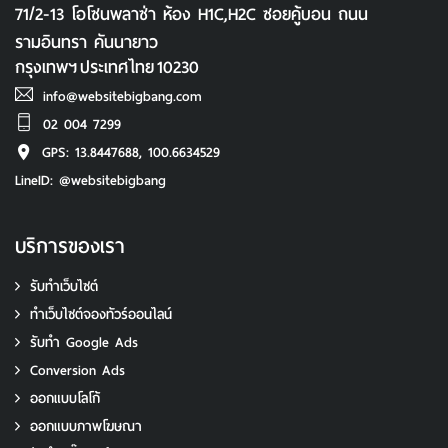
รามอินทรา คันนายาว
กรุงเทพฯ
ประเทศไทย
10230
info@websitebigbang.com
02 004 7299
GPS: 13.8447688, 100.6634529
LineID: @websitebigbang
บริการของเรา
รับทำเว็บไซต์
ทําเว็บไซต์จองทัวร์ออนไลน์
รับทํา Google Ads
Conversion Ads
ออกแบบโลโก้
ออกแบบภาพโฆษณา
รับทําสติ๊กเกอร์
ตรายางบริษัท