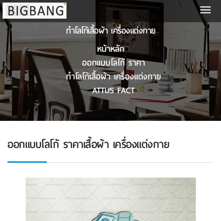
ทำโลโก้เสื้อผ้า เครื่องแต่งกาย
หน้าหลัก
ออกแบบโลโก้ ราคา
ทำโลโก้เสื้อผ้า เครื่องแต่งกาย
ATTUS FACT
ออกแบบโลโก้ ราคาเสื้อผ้า เครื่องแต่งกาย