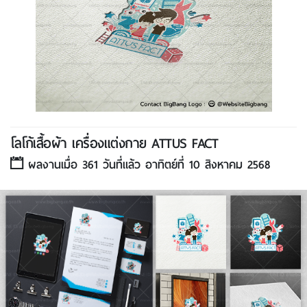
โลโก้เสื้อผ้า เครื่องแต่งกาย ATTUS FACT
ผลงานเมื่อ 361 วันที่แล้ว อาทิตย์ที่ 10 สิงหาคม 2568