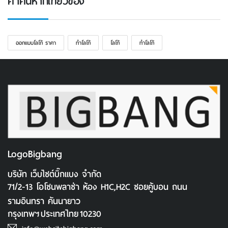
ออกแบบโลโก้ ราคา
ทำโลโก้
โลโก้
ทําโลโก้
LogoBigbang
บริษัท เว็บไซต์บิ๊กแบง จำกัด
71/2-13 โอโซนพลาซ่า ห้อง H1C,H2C ซอยคู้บอน ถนน
รามอินทรา คันนายาว
กรุงเทพฯ
ประเทศไทย
10230
info@websitebigbang.com
02 004 7299