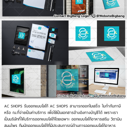
AC SHOPS รับออกแบบโลโก้ AC SHOPS สามารถออกใบเสร็จ ใบกำกับภาษี
หรือ ณ.ที่จ่ายเป็นค่าบริการ เพื่อใช้เป็นเอกสารอ้างอิงทางบัญชีได้ เพราะเรา
เป็นบริษัทที่ให้บริการออกแบบโลโก้โดยเฉพาะ ออกแบบโลโก้อาหารเสริม วิตามิน
สมุนไพร ทีมนักออกแบบโลโก้ที่มีประสบการณ์ด้านการออกแบบโลโก้อาหาร