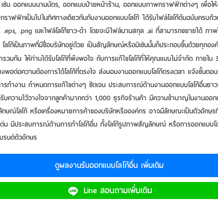
ออกแบบโลโก้ BHI โลโก้ที่เป็นสัญลักษณ์ จะออกแบบยากกว่า เพราะต้องใส่ความหม
้ เพื่อให้สื่อถึงกิจการ หรือองค์กร เกี่ยวข้องกับเรื่องราวใด มีบริการด้านงานออก
ๆ เช่น ออกแบบนามบัตร, ออกแบบป้ายหน้าร้าน, ออกแบบภาพกราฟฟิกต่างๆ เพื่อให
ราฟฟิกเป็นไปในทิศทางเดียวกันกับงานออกแบบโลโก้ ได้รับไฟล์โลโก้ต้นฉบับครบถ้ว
pg, .eps, .png และไฟล์โลโก้ขาว-ดำ โดยจะมีไฟล์นามสกุล .ai ที่สามารถขยายได้ ภาพ
โลโก้เป็นภาพที่มีชื่อบริษัทอยู่ด้วย เป็นสัญลักษณ์หรือมิเช่นนั้นก็ประกอบขึ้นด้วยทุกอ
มารวมกัน ให้ท่านได้รับโลโก้ที่พึงพอใจ กับการแก้ไขโลโก้ที่ให้คุณแบบไม่จำกัด ภายใน 
ยงพอต่อความต้องการได้โลโก้ที่ตรงใจ ส่งมอบงานออกแบบโลโก้ตรงเวลา แจ้งขั้นตอ
การทำงาน กำหนดการแก้ไขต่างๆ ชัดเจน ประสบการณ์ด้านงานออกแบบโลโก้อื่นยาว
ด้รับความไว้วางใจจากลูกค้ามากกว่า 1,000 ธุรกิจร้านค้า มีความชำนาญในงานออก
ลักษณ์โลโก้ หรือเครื่องหมายการค้าของบริษัทหรือองค์กร อาจมีลักษณะเป็นตัวอักษรที่
ด่น มีประสบการณ์ด้านการทําโลโก้อื่น ทั้งโลโก้รูปภาพสัญลักษณ์ หรือการออกแบบโลโก
แบรนด์ตัวอักษร
ดูผลงาน
รับออกแบบโลโก้อื่น
เพิ่มเติม
Line สอนถามเพิ่มเติม