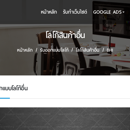
หน้าหลัก
รับทําเว็บไซต์
GOOGLE ADS
โลโก้สินค้าอื่น
หน้าหลัก
รับออกแบบโลโก้
โลโก้สินค้าอื่น
BHI
กแบบโลโก้อื่น