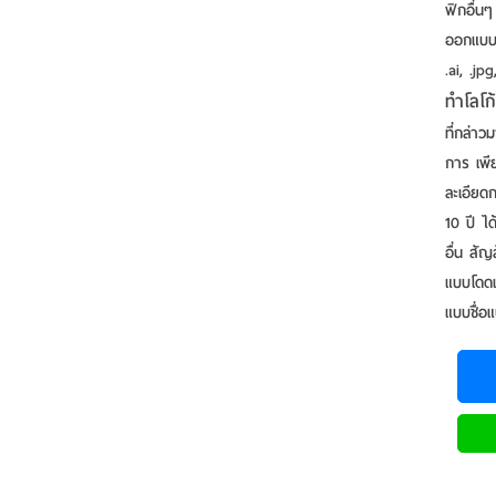
BHI รับ
ไปในโลโก
ฟิกอื่น
ออกแบบก
.ai, .j
ทำโลโก้
ที่กล่าว
การ เพี
ละเอียด
10 ปี ไ
อื่น สัญ
แบบโดดเ
แบบชื่อ