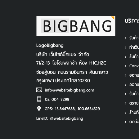
บริกา
รับทำ
LogoBigbang
ทําเว
บริษัท เว็บไซต์บิ๊กแบง จำกัด
รับท
71/2-13 โอโซนพลาซ่า ห้อง H1C,H2C
Conv
ซอยคู้บอน ถนนรามอินทรา คันนายาว
ออกแ
กรุงเทพฯ
ประเทศไทย
10230
ออก
info@websitebigbang.com
รับทํา
02 004 7299
ตราย
GPS: 13.8447688, 100.6634529
ร้านท
LineID: @websitebigbang