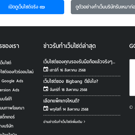
เปิดดูเว็บไซต์จริง
ดูตัวอย่าง
ทําเว็บบริษัทรับเหมาก
รของเรา
ข่าวรับทําเว็บไซต์ล่าสุด
G
เว็บไซต์ของคุณรองรับมือถือแล้วจริงๆ...
เว็บไซต์
เสาร์ที่ 16 สิงหาคม 2568
็บไซต์จองทัวร์ออนไลน์
เว็บไซต์ของ Bigbang ดียังไง?
ํา Google Ads
ersion Ads
จันทร์ที่ 18 สิงหาคม 2568
บบโลโก้
เลือกแพ็คเกจไหนดี?
© 
แบบภาพโฆษณา
พฤหัสที่ 14 สิงหาคม 2568
สติ๊กเกอร์
อ่านข่าวรับทําเว็บไซต์เพิ่มเติม
างบริษัท