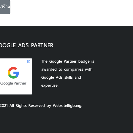
่อสร้าง รับเหมาต่อเติม เดินระบบไฟฟ้า
เพิ่มเติม
OOGLE ADS PARTNER
The Google Partner badge is
awarded to companies with
Google Ads skills and
expertise.
2021 All Rights Reserved by WebsiteBigbang.