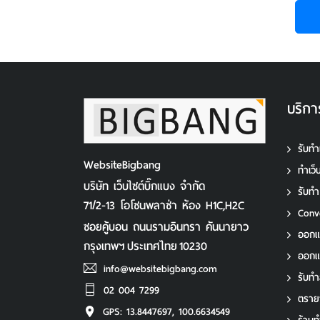
บริกา
รับทำ
WebsiteBigbang
ทําเว
บริษัท เว็บไซต์บิ๊กแบง จำกัด
รับท
71/2-13 โอโซนพลาซ่า ห้อง H1C,H2C
Conv
ซอยคู้บอน ถนนรามอินทรา คันนายาว
ออกแ
กรุงเทพฯ
ประเทศไทย
10230
ออก
info@websitebigbang.com
รับทํา
02 004 7299
ตราย
GPS: 13.8447697, 100.6634549