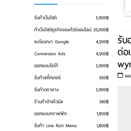
รับทําเว็บไซต์
5,900฿
ทําเว็บไซต์ธุรกิจจองทัวร์ออนไลน์
35,000฿
รับ
ลงโฆษณา Google
4,500฿
ต่อ
Conversion Ads
4,500฿
wyn
ออกแบบโลโก้
3,900฿
ผลงา
รับทําสติ๊กเกอร์
650฿
รับทําตรายาง
3,900฿
ร้านทำป้ายไวนิล
380฿
ออกแบบกราฟฟิก
1,800฿
รับทํา Line Rich Menu
1,800฿