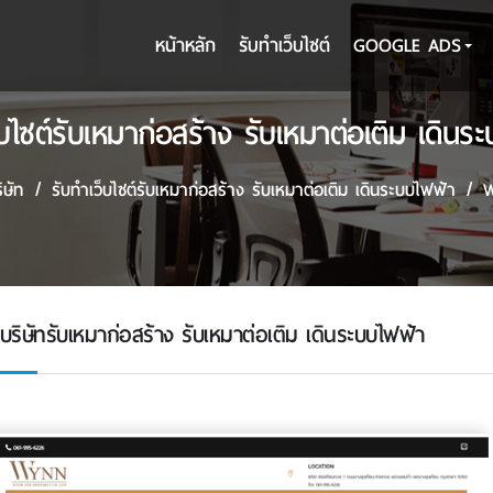
หน้าหลัก
รับทําเว็บไซต์
GOOGLE ADS
ว็บไซต์รับเหมาก่อสร้าง รับเหมาต่อเติม เดินร
ิษัท
รับทําเว็บไซต์รับเหมาก่อสร้าง รับเหมาต่อเติม เดินระบบไฟฟ้า
W
บบริษัทรับเหมาก่อสร้าง รับเหมาต่อเติม เดินระบบไฟฟ้า