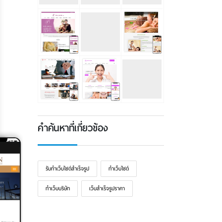
คำค้นหาที่เกี่ยวข้อง
รับทําเว็บไซต์สําเร็จรูป
ทําเว็บไซต์
ทําเว็บบริษัท
เว็บสําเร็จรูปราคา