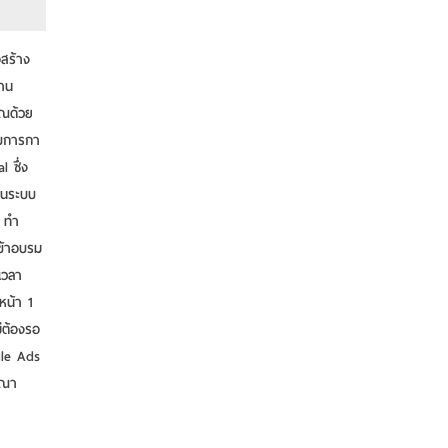
อสร้าง
งาน
ุณด้วย
ับการกา
l ซึ่ง
ดินระบบ
 ทํา
เข้าอบรม
เวลา
หน้า 1
่ต้องรอ
gle Ads
ษณา