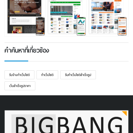
คำค้นหาที่เกี่ยวข้อง
รับจ้างทำเว็บไซต์
ทําเว็บไซต์
รับทําเว็บไซต์สําเร็จรูป
เว็บสําเร็จรูปราคา
WebsiteBigbang
บริษัท เว็บไซต์บิ๊กแบง จำกัด
71/2-13 โอโซนพลาซ่า ห้อง H1C,H2C ซอยคู้บอน ถนน
รามอินทรา คันนายาว