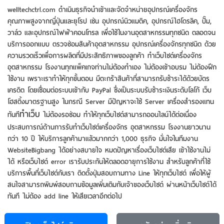
welltechctrl.com ดำเนินธุรกิจนำเข้าและจัดจำหน่ายอุปกรณ์เครื่องจักร
คุณภาพสูงจากญี่ปุ่นและยุโรป เช่น อุปกรณ์นิวแมติค, อุปกรณ์ไฮโดรลิค, ปั๊ม,
วาล์ว และอุปกรณ์ไฟฟ้าคอนโทรล เพื่อใช้ในงานอุตสาหกรรมทุกชนิด ตลอดจน
บริการออกแบบ ตรวจซ่อมสินค้าอุตสาหกรรม อุปกรณ์เครื่องจักรทุกชนิด ด้วย
ความรวดเร็วเพื่อการผลิตที่มีประสิทธิภาพของลูกค้า ทําเว็บไซต์เครื่องจักร
อุตสาหกรรม โรงงานทุกแพ็คเกจท่านไม่ต้องทำเอง ไม่ต้องเข้าอบรม ไม่ต้องฝึก
ใช้งาน เพราะเราทําให้ทุกขั้นตอน มีตะกร้าสินค้าที่สามารถรับชำระได้ด้วยบัตร
เครดิต โดยเชื่อมต่อระบบเข้ากับ PayPal ซึ่งเป็นระบบรับชำระเงินระดับโลโก้ เว็บ
โฮสติ้งมาตรฐานสูง ในกรณี Server มีปัญหาจะใช้ Server เครื่องสำรองแทน
ทําเว็บ
ทันที
ไม่ต้องรอซ่อม ทำให้ทุกเว็บไซต์สามารถออนไลน์ได้ต่อเนื่อง
ประสบการณ์ด้านการรับทําเว็บไซต์เครื่องจักร อุตสาหกรรม โรงงานยาวนาน
กว่า 10 ปี ให้บริการลูกค้ามาแล้วมากกว่า 1,000 ธุรกิจ มั่นใจในทีมงาน
WebsiteBigbang ได้อย่างสบายใจ หมดปัญหาเรื่องเว็บไซต์เสีย เข้าใช้งานไม่
ได้ หรือเว็บไซต์ error เรารับประกันให้ตลอดอายุการใช้งาน สำหรับลูกค้าที่ใช้
บริการพื้นที่เว็บไซต์กับเรา ติดตั้งปุ่มสอบถามทาง Line ให้ทุกเว็บไซต์ เพื่อให้ผู้
สนใจสามารถพิมพ์สอบถามข้อมูลเพิ่มเติมกับเจ้าของเว็บไซต์ ผ่านหน้าเว็บไซต์ได้
ทันที ไม่ต้อง add line ให้เสียเวลาอีกต่อไป