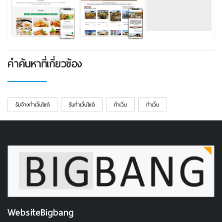
คำค้นหาที่เกี่ยวข้อง
รับจ้างทำเว็บไซต์
รับทําเว็บไซต์
ทำเว็บ
ทําเว็บ
WebsiteBigbang
บริษัท เว็บไซต์บิ๊กแบง จำกัด
71/2-13 โอโซนพลาซ่า ห้อง H1C,H2C ซอยคู้บอน ถนน
รามอินทรา คันนายาว