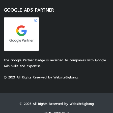
The Google Partner badge is awarded to companies with Google
Ads skills and expertise.
© 2021 All Rights Reserved by WebsiteBigbang.
© 2026 All Rights Reserved by WebsiteBigbang
สอบถามทาง Line
HOME
CONTACT US
โทรสอบถาม
A