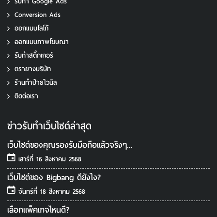
รับทํา Google Ads
Conversion Ads
ออกแบบโลโก้
ออกแบบภาพโฆษณา
รับทําสติ๊กเกอร์
ตรายางบริษัท
ร้านทำป้ายไวนิล
ติดต่อเรา
ข่าวรับทําเว็บไซต์ล่าสุด
เว็บไซต์ของคุณรองรับมือถือแล้วจริงๆ...
เสาร์ที่ 16 สิงหาคม 2568
เว็บไซต์ของ Bigbang ดียังไง?
จันทร์ที่ 18 สิงหาคม 2568
เลือกแพ็คเกจไหนดี?