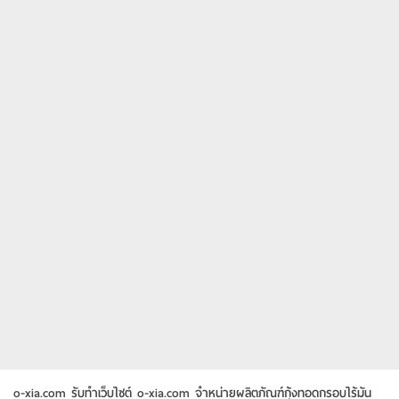
o-xia.com รับทำเว็บไซต์ o-xia.com จำหน่ายผลิตภัณฑ์กุ้งทอดกรอบไร้มัน
เป็นสินค้าโอท็อป มี 2 รสชาติ หมดปัญหาเรื่องเว็บไซต์เสีย เข้าใช้งานไม่ได้ หรือ
เว็บไซต์ error เรารับประกันให้ตลอดอายุการใช้งาน สำหรับลูกค้าที่ใช้บริการ
รับจ้างทำเว็บ
พื้นที่เว็บไซต์กับเรา
WebsiteBigbang เปิดให้บริการวันจันทร์
- ศุกร์ เวลา 08.30 - 17.30 น. หยุดวันเสาร์ และวันอาทิตย์ หากสนใจเข้าพบ
ทีมงานที่บริษัท กรุณานัดล่วงหน้า 1 วัน รองรับกับการแสดงผลในทุกอุปกรณ์
ทั้งมือถือ เครื่องคอมพิวเตอร์ และแทบเล็ต ที่มีขนาดหน้าจอแตกต่างกัน แสดง