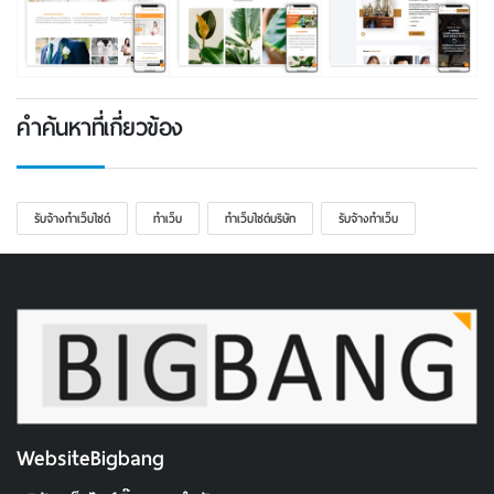
รับจ้างทำเว็บไซต์
ทำเว็บ
ทําเว็บไซต์บริษัท
รับจ้างทำเว็บ
WebsiteBigbang
บริษัท เว็บไซต์บิ๊กแบง จำกัด
71/2-13 โอโซนพลาซ่า ห้อง H1C,H2C ซอยคู้บอน ถนน
รามอินทรา คันนายาว
กรุงเทพฯ
ประเทศไทย
10230
info@websitebigbang.com
02 004 7299