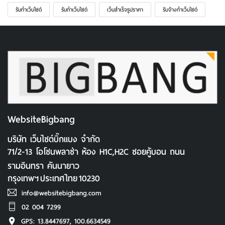
รับทําเว็บไซต์
รับทําเว็บไซต์
เว็บสําเร็จรูปราคา
รับจ้างทำเว็บไซต์
WebsiteBigbang
บริษัท เว็บไซต์บิ๊กแบง จำกัด
71/2-13 โอโซนพลาซ่า ห้อง H1C,H2C ซอยคู้บอน ถนน
รามอินทรา คันนายาว
กรุงเทพฯ
ประเทศไทย
10230
info@websitebigbang.com
02 004 7299
GPS: 13.8447697, 100.6634549