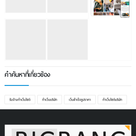
คำค้นหาที่เกี่ยวข้อง
รับจ้างทำเว็บไซต์
ทําเว็บบริษัท
เว็บสําเร็จรูปราคา
ทําเว็บไซต์บริษัท