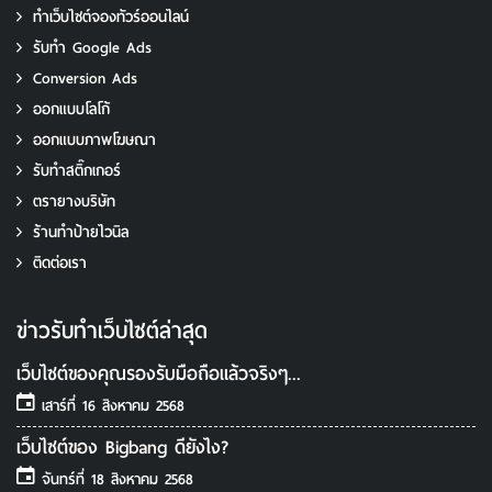
ทําเว็บไซต์จองทัวร์ออนไลน์
รับทํา Google Ads
Conversion Ads
ออกแบบโลโก้
ออกแบบภาพโฆษณา
รับทําสติ๊กเกอร์
ตรายางบริษัท
ร้านทำป้ายไวนิล
ติดต่อเรา
ข่าวรับทําเว็บไซต์ล่าสุด
เว็บไซต์ของคุณรองรับมือถือแล้วจริงๆ...
เสาร์ที่ 16 สิงหาคม 2568
เว็บไซต์ของ Bigbang ดียังไง?
จันทร์ที่ 18 สิงหาคม 2568