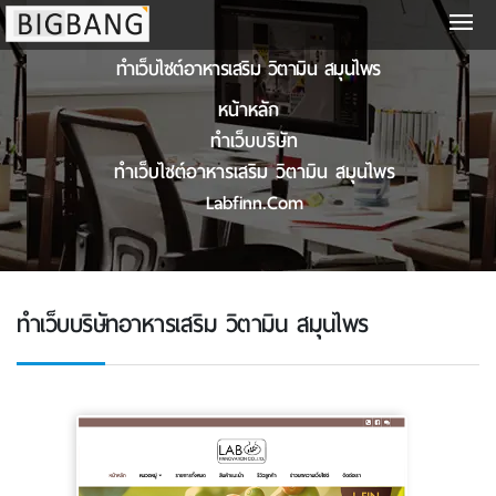
ทําเว็บไซต์อาหารเสริม วิตามิน สมุนไพร
หน้าหลัก
ทําเว็บบริษัท
ทําเว็บไซต์อาหารเสริม วิตามิน สมุนไพร
Labfinn.com
ทําเว็บบริษัทอาหารเสริม วิตามิน สมุนไพร