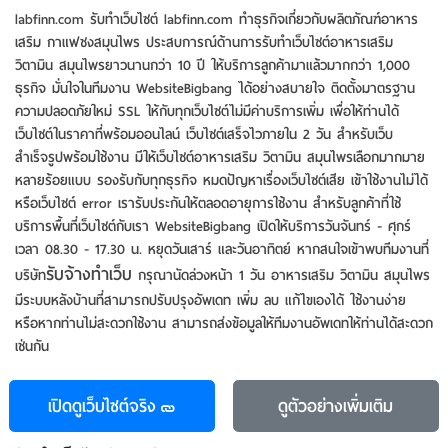
labfinn.com รับทำเว็บไซต์ labfinn.com ทำธุรกิจเกี่ยวกับผลิตภัณฑ์อาหาร
เสริม กาแฟชงสมุนไพร ประสบการณ์ด้านการรับทําเว็บไซต์อาหารเสริม
วิตามิน สมุนไพรยาวนานกว่า 10 ปี ให้บริการลูกค้ามาแล้วมากกว่า 1,000
ธุรกิจ มั่นใจในทีมงาน WebsiteBigbang ได้อย่างสบายใจ ติดตั้งมาตรฐาน
ความปลอดภัยใหม่ SSL ให้กับทุกเว็บไซต์ไม่มีค่าบริการเพิ่ม เพื่อให้ท่านได้
เว็บไซต์ในราคาที่พร้อมออนไลน์ เว็บไซต์เสร็จไวภายใน 2 วัน สำหรับเว็บ
สำเร็จรูปพร้อมใช้งาน มีให้เว็บไซต์อาหารเสริม วิตามิน สมุนไพรเลือกมากมาย
หลายร้อยแบบ รองรับกับทุกธุรกิจ หมดปัญหาเรื่องเว็บไซต์เสีย เข้าใช้งานไม่ได้
หรือเว็บไซต์ error เรารับประกันให้ตลอดอายุการใช้งาน สำหรับลูกค้าที่ใช้
บริการพื้นที่เว็บไซต์กับเรา WebsiteBigbang เปิดให้บริการวันจันทร์ - ศุกร์
เวลา 08.30 - 17.30 น. หยุดวันเสาร์ และวันอาทิตย์ หากสนใจเข้าพบทีมงานที่
รับจ้างทำเว็บ
บริษัท
กรุณานัดล่วงหน้า 1 วัน อาหารเสริม วิตามิน สมุนไพร
มีระบบหลังบ้านที่สามารถปรับปรุงอัพเดท เพิ่ม ลบ แก้ไขเองได้ ใช้งานง่าย
หรือหากท่านไม่สะดวกใช้งาน สามารถส่งข้อมูลให้ทีมงานอัพเดทให้ท่านได้สะดวก
เช่นกัน
เปิดดูเว็บไซต์จริง
ดูตัวอย่าง
เพิ่มเติม