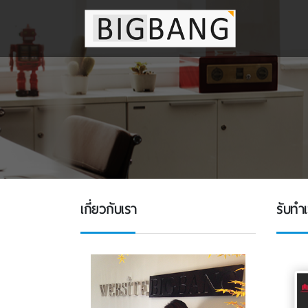
เกี่ยวกับเรา
รับทํ