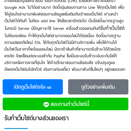
งานแคมเปญโฆษณาแบบ เน้นการติดต่อ (CPA) ช่วยลดค่าใช้จ่ายโฆษณา
Google Ads ไปได้อย่างมาก ติดตั้งปุ่มสอบถามทาง Line ให้ทุกเว็บไซต์ เพื่อ
ให้ผู้สนใจสามารถพิมพ์สอบถามข้อมูลเพิ่มเติมกับเจ้าของเว็บไซต์ ผ่านหน้า
เว็บไซต์ได้ทันที ไม่ต้อง add line ให้เสียเวลาอีกต่อไป เว็บโฮสติ้งมาตรฐานสูง
รับทําเว็บไซต์
ในกรณี Server มีปัญหาจะใช้ Server เครื่องสำรองแทนทันที
ไม่ต้องรอซ่อม ทำให้ทุกเว็บไซต์สามารถออนไลน์ได้ต่อเนื่อง ติดตั้งมาตรฐาน
ความปลอดภัยใหม่ SSL ให้กับทุกเว็บไซต์ไม่มีค่าบริการเพิ่ม เพื่อให้ท่านได้
เว็บไซต์ในราคาที่พร้อมออนไลน์ มีตะกร้าสินค้าที่สามารถรับชำระได้ด้วยบัตร
เครดิต โดยเชื่อมต่อระบบเข้ากับ PayPal ซึ่งเป็นระบบรับชำระเงินระดับโลโก้
บริการหลังการขายที่อุ่นใจ ให้คำปรึกษาสอบถามข้อสงสัย ปรับปรุงดูแล
อัพเดทเว็บไซต์บริษัททัวร์ เดินทางท่องเที่ยว พัฒนาฟังก์ชั่นใหม่ๆ อยู่ตลอดเวลา
เปิดดูเว็บไซต์จริง
ดูตัวอย่าง
เพิ่มเติม
สอบถามทําเว็บไซต์นี้
รับทําเว็บไซต์บางส่วนของเรา