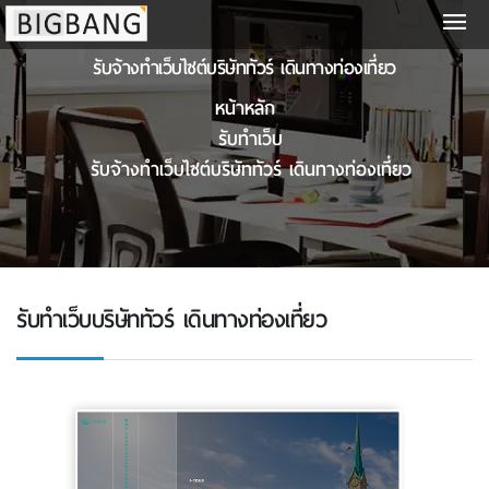
รับจ้างทำเว็บไซต์บริษัททัวร์ เดินทางท่องเที่ยว
หน้าหลัก
รับทําเว็บ
รับจ้างทำเว็บไซต์บริษัททัวร์ เดินทางท่องเที่ยว
รับทําเว็บบริษัททัวร์ เดินทางท่องเที่ยว