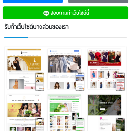
สอบถามทําเว็บไซต์นี้
รับทําเว็บไซต์บางส่วนของเรา