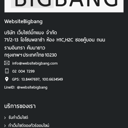
WebsiteBigbang
บริษัท เว็บไซต์บิ๊กแบง จำกัด
71/2-13 โอโซนพลาซ่า ห้อง H1C,H2C ซอยคู้บอน ถนน
รามอินทรา คันนายาว
กรุงเทพฯ
ประเทศไทย
10230
info@websitebigbang.com
02 004 7299
GPS: 13.8447697, 100.6634549
LineID: @websitebigbang
บริการของเรา
รับทำเว็บไซต์
ทําเว็บไซต์จองทัวร์ออนไลน์