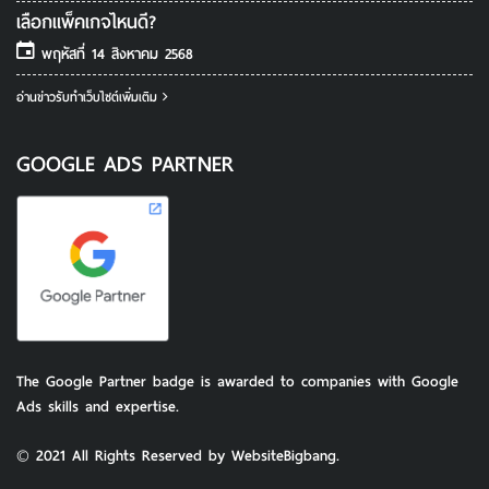
เลือกแพ็คเกจไหนดี?
พฤหัสที่ 14 สิงหาคม 2568
อ่านข่าวรับทําเว็บไซต์เพิ่มเติม
GOOGLE ADS PARTNER
The Google Partner badge is awarded to companies with Google
Ads skills and expertise.
© 2021 All Rights Reserved by WebsiteBigbang.