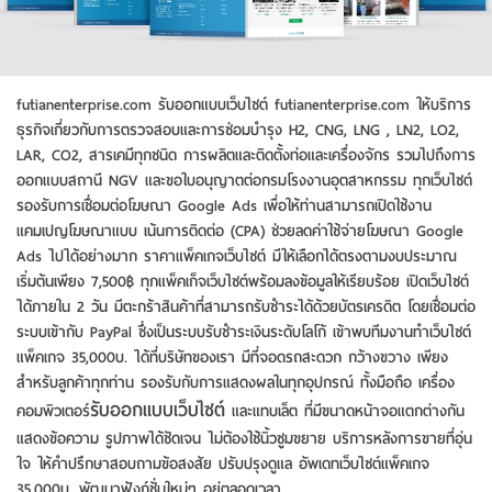
futianenterprise.com รับออกแบบเว็บไซต์ futianenterprise.com ให้บริการ
ธุรกิจเกี่ยวกับการตรวจสอบและการซ่อมบำรุง H2, CNG, LNG , LN2, LO2,
LAR, CO2, สารเคมีทุกชนิด การผลิตและติดตั้งท่อและเครื่องจักร รวมไปถึงการ
ออกแบบสถานี NGV และขอใบอนุญาตต่อกรมโรงงานอุตสาหกรรม ทุกเว็บไซต์
รองรับการเชื่อมต่อโฆษณา Google Ads เพื่อให้ท่านสามารถเปิดใช้งาน
แคมเปญโฆษณาแบบ เน้นการติดต่อ (CPA) ช่วยลดค่าใช้จ่ายโฆษณา Google
Ads ไปได้อย่างมาก ราคาแพ็คเกจเว็บไซต์ มีให้เลือกได้ตรงตามงบประมาณ
เริ่มต้นเพียง 7,500฿ ทุกแพ็คเก็จเว็บไซต์พร้อมลงข้อมูลให้เรียบร้อย เปิดเว็บไซต์
ได้ภายใน 2 วัน มีตะกร้าสินค้าที่สามารถรับชำระได้ด้วยบัตรเครดิต โดยเชื่อมต่อ
ระบบเข้ากับ PayPal ซึ่งเป็นระบบรับชำระเงินระดับโลโก้ เข้าพบทีมงานทําเว็บไซต์
แพ็คเกจ 35,000บ. ได้ที่บริษัทของเรา มีที่จอดรถสะดวก กว้างขวาง เพียง
สำหรับลูกค้าทุกท่าน รองรับกับการแสดงผลในทุกอุปกรณ์ ทั้งมือถือ เครื่อง
รับออกแบบเว็บไซต์
คอมพิวเตอร์
และแทบเล็ต ที่มีขนาดหน้าจอแตกต่างกัน
แสดงข้อความ รูปภาพได้ชัดเจน ไม่ต้องใช้นิ้วซูมขยาย บริการหลังการขายที่อุ่น
ใจ ให้คำปรึกษาสอบถามข้อสงสัย ปรับปรุงดูแล อัพเดทเว็บไซต์แพ็คเกจ
35,000บ. พัฒนาฟังก์ชั่นใหม่ๆ อยู่ตลอดเวลา