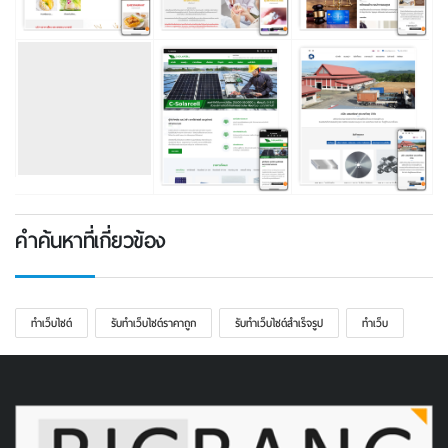
คำค้นหาที่เกี่ยวข้อง
ทําเว็บไซต์
รับทําเว็บไซต์ราคาถูก
รับทําเว็บไซต์สําเร็จรูป
ทําเว็บ