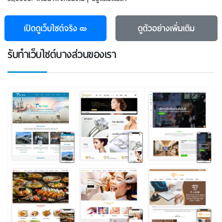
เปิดดูเว็บไซต์จริง
ดูตัวอย่าง
เพิ่มเติม
รับทําเว็บไซต์บางส่วนของเรา