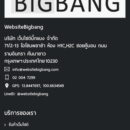
WebsiteBigbang
บริษัท เว็บไซต์บิ๊กแบง จำกัด
71/2-13 โอโซนพลาซ่า ห้อง H1C,H2C ซอยคู้บอน ถนน
รามอินทรา คันนายาว
กรุงเทพฯ
ประเทศไทย
10230
info@websitebigbang.com
02 004 7299
GPS: 13.8447697, 100.6634549
LineID: @websitebigbang
บริการของเรา
รับทำเว็บไซต์