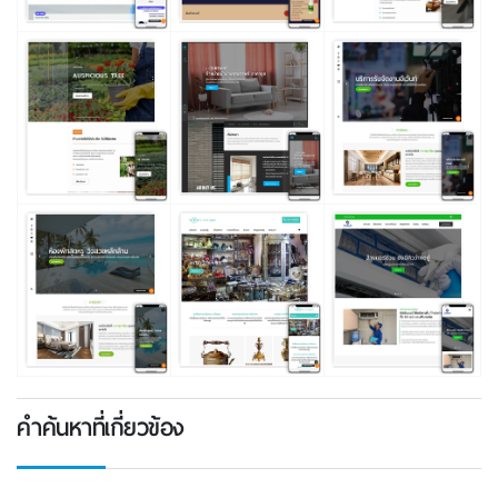
คำค้นหาที่เกี่ยวข้อง