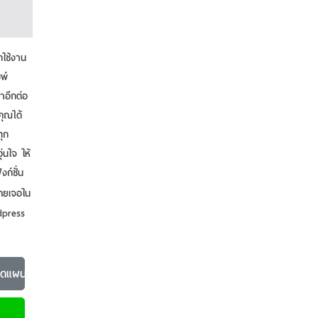
กใช้งาน
มพ์
ลาอีกต่อ
คุณได้
ทุก
ุ่นใจ ให้
ก์ชั่น
เคยเจอใน
dpress
นนวดแผนไทย ร้านสปา
เพิ่มเติม