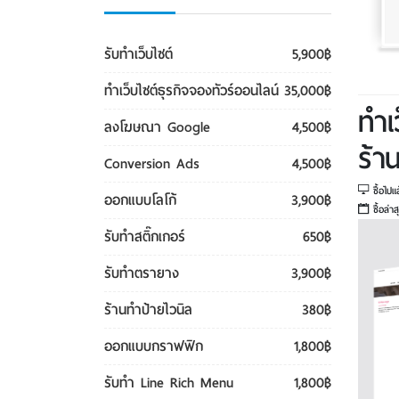
รับทําเว็บไซต์
5,900฿
ทําเว็บไซต์ธุรกิจจองทัวร์ออนไลน์
35,000฿
ทำเ
ลงโฆษณา Google
4,500฿
ร้าน
Conversion Ads
4,500฿
ซื้อไปแ
ออกแบบโลโก้
3,900฿
ซื้อล่าส
รับทําสติ๊กเกอร์
650฿
รับทําตรายาง
3,900฿
ร้านทำป้ายไวนิล
380฿
ออกแบบกราฟฟิก
1,800฿
รับทํา Line Rich Menu
1,800฿