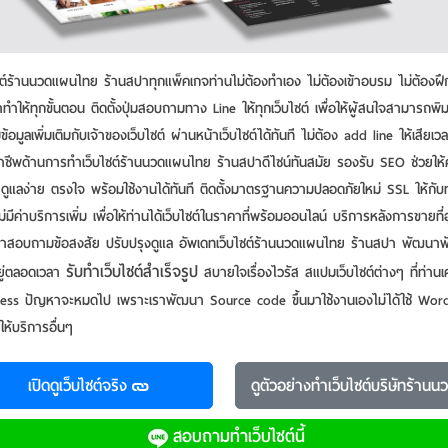
ไซต์ร้านนวดแผนไทย ร้านสปาทุกแพ็คเกจท่านไม่ต้องทำเอง ไม่ต้องเข้าอบรม ไม่ต้องฝึ
ทําให้ทุกขั้นตอน ติดตั้งปุ่มสอบถามทาง Line ให้ทุกเว็บไซต์ เพื่อให้ผู้สนใจสามารถพิ
อมูลเพิ่มเติมกับเจ้าของเว็บไซต์ ผ่านหน้าเว็บไซต์ได้ทันที ไม่ต้อง add line ให้เสียเว
าชีพด้านการทำเว็บไซต์ร้านนวดแผนไทย ร้านสปาดีไซน์ทันสมัย รองรับ SEO ช่วยให้
 ดูแลง่าย ตรงใจ พร้อมใช้งานได้ทันที ติดตั้งมาตรฐานความปลอดภัยใหม่ SSL ให้กับ
ไม่มีค่าบริการเพิ่ม เพื่อให้ท่านได้เว็บไซต์ในราคาที่พร้อมออนไลน์ บริการหลังการขายที่อ
าสอบถามข้อสงสัย ปรับปรุงดูแล อัพเดทเว็บไซต์ร้านนวดแผนไทย ร้านสปา พัฒนาฟัง
รับทําเว็บไซต์สําเร็จรูป
ยู่ตลอดเวลา
สบายใจเรื่องไวรัส สแปมเว็บไซต์ต่างๆ ที่ท่าน
ss ปัญหาจะหมดไป เพราะเราพัฒนา Source code ขึ้นมาใช้งานเองไม่ได้ใช้ Wor
้ให้บริการอื่นๆ
เปิดดูเว็บไซต์จริง
ดูตัวอย่าง
ทําเว็บไซต์บริษัทร้า
สอบถามทําเว็บไซต์นี้