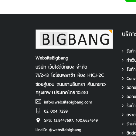
บริกา
รับทำ
WebsiteBigbang
ทําเว
บริษัท เว็บไซต์บิ๊กแบง จำกัด
รับท
71/2-13 โอโซนพลาซ่า ห้อง H1C,H2C
Conv
ซอยคู้บอน ถนนรามอินทรา คันนายาว
ออกแ
กรุงเทพฯ
ประเทศไทย
10230
ออก
info@websitebigbang.com
รับทํา
02 004 7299
ตราย
GPS: 13.8447697, 100.6634549
ร้านท
LineID: @websitebigbang
ติดต่