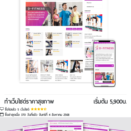
ทําเว็บไซต์ราคาสุขภาพ
เริ่มต้น 5,900บ.
ซื้อไปแล้ว 5 เว็บไซต์
ซื้อล่าสุดเมื่อ 370 วันที่แล้ว จันทร์ที่ 4 สิงหาคม 2568