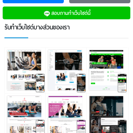
สอบถามทําเว็บไซต์นี้
รับทําเว็บไซต์บางส่วนของเรา