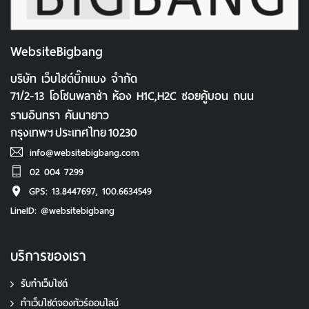
WebsiteBigbang
บริษัท เว็บไซต์บิ๊กแบง จำกัด
71/2-13 โอโซนพลาซ่า ห้อง H1C,H2C ซอยคู้บอน ถนน
รามอินทรา คันนายาว
กรุงเทพฯ
ประเทศไทย
10230
info@websitebigbang.com
02 004 7299
GPS: 13.8447697, 100.6634549
LineID: @websitebigbang
บริการของเรา
รับทำเว็บไซต์
ทําเว็บไซต์จองทัวร์ออนไลน์