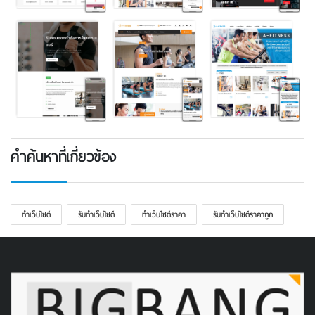
คำค้นหาที่เกี่ยวข้อง
ทําเว็บไซต์
รับทําเว็บไซต์
ทําเว็บไซต์ราคา
รับทําเว็บไซต์ราคาถูก