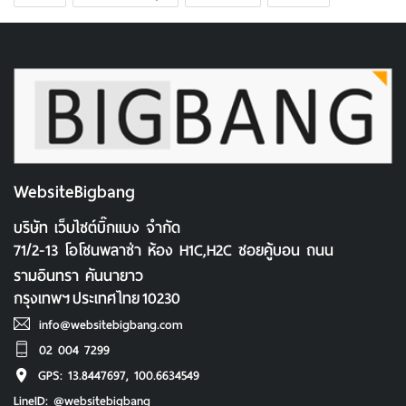
WebsiteBigbang
บริษัท เว็บไซต์บิ๊กแบง จำกัด
71/2-13 โอโซนพลาซ่า ห้อง H1C,H2C ซอยคู้บอน ถนน
รามอินทรา คันนายาว
กรุงเทพฯ
ประเทศไทย
10230
info@websitebigbang.com
02 004 7299
GPS: 13.8447697, 100.6634549
LineID: @websitebigbang