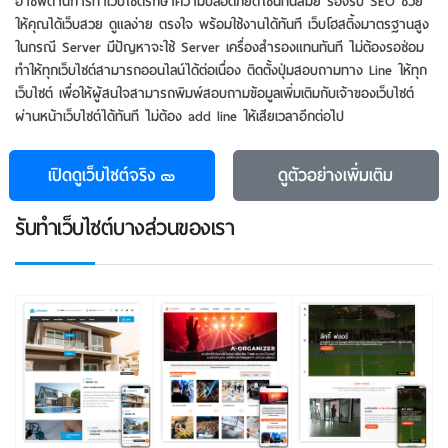
อาชีพด้านการทำเว็บไซต์รักษาความปลอดภัยดีไซน์ทันสมัย รองรับ SEO ช่วย
ให้คุณได้เว็บสวย ดูแลง่าย ตรงใจ พร้อมใช้งานได้ทันที เว็บโฮสติ้งมาตรฐานสูง
ในกรณี Server มีปัญหาจะใช้ Server เครื่องสำรองแทนทันที ไม่ต้องรอซ่อม
ทำให้ทุกเว็บไซต์สามารถออนไลน์ได้ต่อเนื่อง ติดตั้งปุ่มสอบถามทาง Line ให้ทุก
เว็บไซต์ เพื่อให้ผู้สนใจสามารถพิมพ์สอบถามข้อมูลเพิ่มเติมกับเจ้าของเว็บไซต์
ผ่านหน้าเว็บไซต์ได้ทันที ไม่ต้อง add line ให้เสียเวลาอีกต่อไป
เปิดดูเว็บไซต์จริง
ดูตัวอย่าง
เพิ่มเติม
รับทําเว็บไซต์บางส่วนของเรา