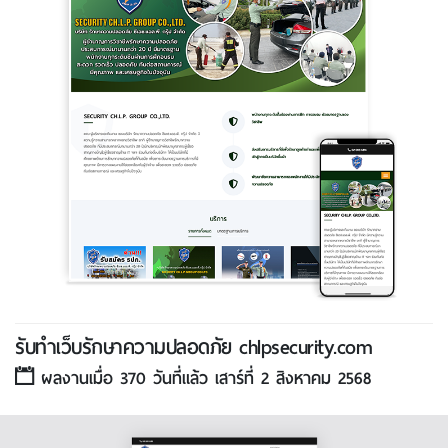
รับทําเว็บรักษาความปลอดภัย chlpsecurity.com
ผลงานเมื่อ 370 วันที่แล้ว เสาร์ที่ 2 สิงหาคม 2568