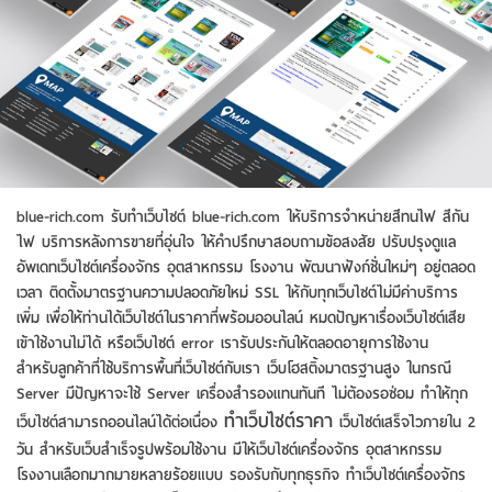
blue-rich.com รับทำเว็บไซต์ blue-rich.com ให้บริการจำหน่ายสีทนไฟ สีกัน
ไฟ บริการหลังการขายที่อุ่นใจ ให้คำปรึกษาสอบถามข้อสงสัย ปรับปรุงดูแล
อัพเดทเว็บไซต์เครื่องจักร อุตสาหกรรม โรงงาน พัฒนาฟังก์ชั่นใหม่ๆ อยู่ตลอด
เวลา ติดตั้งมาตรฐานความปลอดภัยใหม่ SSL ให้กับทุกเว็บไซต์ไม่มีค่าบริการ
เพิ่ม เพื่อให้ท่านได้เว็บไซต์ในราคาที่พร้อมออนไลน์ หมดปัญหาเรื่องเว็บไซต์เสีย
เข้าใช้งานไม่ได้ หรือเว็บไซต์ error เรารับประกันให้ตลอดอายุการใช้งาน
สำหรับลูกค้าที่ใช้บริการพื้นที่เว็บไซต์กับเรา เว็บโฮสติ้งมาตรฐานสูง ในกรณี
Server มีปัญหาจะใช้ Server เครื่องสำรองแทนทันที ไม่ต้องรอซ่อม ทำให้ทุก
ทําเว็บไซต์ราคา
เว็บไซต์สามารถออนไลน์ได้ต่อเนื่อง
เว็บไซต์เสร็จไวภายใน 2
วัน สำหรับเว็บสำเร็จรูปพร้อมใช้งาน มีให้เว็บไซต์เครื่องจักร อุตสาหกรรม
โรงงานเลือกมากมายหลายร้อยแบบ รองรับกับทุกธุรกิจ ทําเว็บไซต์เครื่องจักร