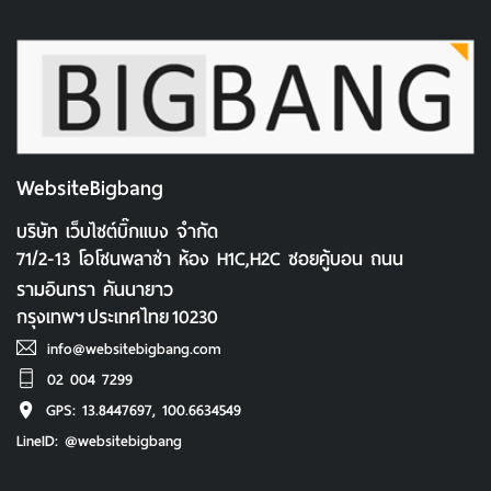
WebsiteBigbang
บริษัท เว็บไซต์บิ๊กแบง จำกัด
71/2-13 โอโซนพลาซ่า ห้อง H1C,H2C ซอยคู้บอน ถนน
รามอินทรา คันนายาว
กรุงเทพฯ
ประเทศไทย
10230
info@websitebigbang.com
02 004 7299
GPS: 13.8447697, 100.6634549
LineID: @websitebigbang