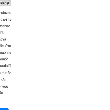
สำนักงาน
จ้างย้าย
ตรงเวลา
กับ
กความ
ก้ขนย้าย
ับแนวทาง
านกว่า
แบบโลโก้
ักษณ์หรือ
 หรือ
รออกแบบ
ื่อ