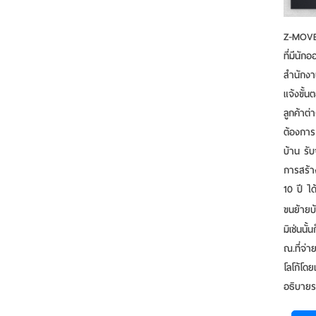
Z-MOVE 
ที่มีนั
สำนักงา
แจ้งขั้
ลูกค้าต
ต้องการ
บ้าน รั
การสร้า
10 ปี ไ
ขนย้ายบ
มิเช่นน
ณ.ที่จ่า
โลโก้โด
อธิบายรา