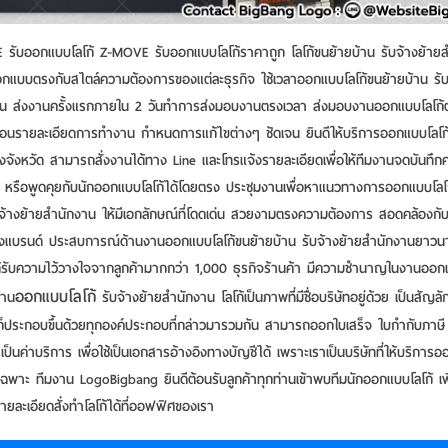
รับออกแบบโลโก้ Z-MOVE รับออกแบบโลโก้ราคาถูก โลโก้ขนย้ายบ้าน รับจ้างย้าย
กออกแบบตรงกับสไตล์ความต้องการของแต่ละธุรกิจ ใช้เวลาออกแบบโลโก้ขนย้ายบ้าน รับ
น ส่งงานครั้งแรกภายใน 2 วันทำการส่งมอบงานตรงเวลา ส่งมอบงานออกแบบโลโก้
นตอนรายละเอียดการทำงาน กำหนดการแก้ไขต่างๆ ชัดเจน ยินดีให้บริการออกแบบโลโก้
่างจังหวัด สามารถสั่งงานได้ทาง Line และโทรแจ้งรายละเอียดเพื่อให้ทีมงานจดบันทึ
 หรือพูดคุยกับนักออกแบบโลโก้ได้โดยตรง ประชุมงานเพื่อหาแนวทางการออกแบบโลโ
บจ้างย้ายสำนักงาน ให้มีเอกลักษณ์ที่โดดเด่น สวยงามตรงความต้องการ สอดคล้องก
งแบรนด์ ประสบการณ์ด้านงานออกแบบโลโก้ขนย้ายบ้าน รับจ้างย้ายสำนักงานยาวน
ด้รับความไว้วางใจจากลูกค้ามากกว่า 1,000 ธุรกิจร้านค้า มีความชำนาญในงานออก
ออกแบบโลโก้
้าน
รับจ้างย้ายสำนักงาน โลโก้เป็นภาพที่มีชื่อบริษัทอยู่ด้วย เป็นสัญล
ั้นก็ประกอบขึ้นด้วยทุกองค์ประกอบที่กล่าวมารวมกัน สามารถออกใบเสร็จ ใบกำกับภาษี
ยเป็นค่าบริการ เพื่อใช้เป็นเอกสารอ้างอิงทางบัญชีได้ เพราะเราเป็นบริษัทที่ให้บริกา
ยเฉพาะ ทีมงาน LogoBigbang ยินดีต้อนรับลูกค้าทุกท่านเข้าพบทีมนักออกแบบโลโก้ เพ
ยละเอียดสั่งทําโลโก้ได้ที่ออฟฟิศของเรา