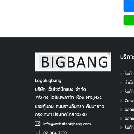
บริกา
รับทำ
LogoBigbang
ทําเว
บริษัท เว็บไซต์บิ๊กแบง จำกัด
รับท
71/2-13 โอโซนพลาซ่า ห้อง H1C,H2C
Conv
ซอยคู้บอน ถนนรามอินทรา คันนายาว
ออกแ
กรุงเทพฯ
ประเทศไทย
10230
ออก
info@websitebigbang.com
รับทํา
02 004 7299