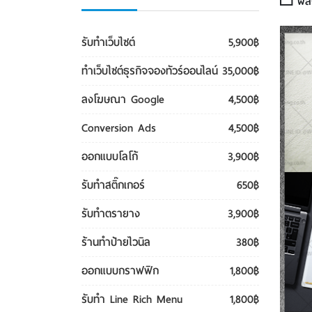
ผลงา
รับทําเว็บไซต์
5,900฿
ทําเว็บไซต์ธุรกิจจองทัวร์ออนไลน์
35,000฿
ลงโฆษณา Google
4,500฿
Conversion Ads
4,500฿
ออกแบบโลโก้
3,900฿
รับทําสติ๊กเกอร์
650฿
รับทําตรายาง
3,900฿
ร้านทำป้ายไวนิล
380฿
ออกแบบกราฟฟิก
1,800฿
รับทํา Line Rich Menu
1,800฿