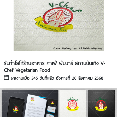
รับทําโลโก้ร้านอาหาร คาเฟ่ ผับบาร์ สถานบันเทิง V-
Chef Vegetarian Food
ผลงานเมื่อ 345 วันที่แล้ว อังคารที่ 26 สิงหาคม 2568