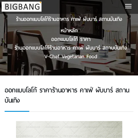
ร้านออกแบบโลโก้ร้านอาหาร คาเฟ่ ผับบาร์ สถานบันเทิง
หน้าหลัก
ออกแบบโลโก้ ราคา
ร้านออกแบบโลโก้ร้านอาหาร คาเฟ่ ผับบาร์ สถานบันเทิง
V-Chef Vegetarian Food
ออกแบบโลโก้ ราคาร้านอาหาร คาเฟ่ ผับบาร์ สถาน
บันเทิง