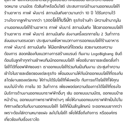
จดหมาย นามบัตร ตัวสินค้าหรือเว็บไซต์ ประสบการณ์ด้านงานออกแบบโลโก้
ร้านอาหาร คาเฟ่ ผับบาร์ สถานบันเทิงยาวนานกว่า 10 ปี ได้รับความไว้
โลโก้บริษัท
วางใจจากลูกค้ามากกว่า 1,000
ธุรกิจร้านค้า มีความชำนาญใน
งานออกแบบโลโก้ร้านอาหาร คาเฟ่ ผับบาร์ สถานบันเทิง ใช้เวลาออกแบบโลโก้
ร้านอาหาร คาเฟ่ ผับบาร์ สถานบันเทิง ส่งงานครั้งแรกภายใน 2 วันทำการ
ส่งมอบงานตรงเวลา ประชุมงานเพื่อหาแนวทางการออกแบบโลโก้ร้านอาหาร
คาเฟ่ ผับบาร์ สถานบันเทิง ให้มีเอกลักษณ์ที่โดดเด่น สวยงามตรงความ
ต้องการ สอดคล้องกับแนวทางการสร้างแบรนด์ ทีมงาน LogoBigbang ยินดี
ต้อนรับลูกค้าทุกท่านเข้าพบทีมนักออกแบบโลโก้ เพื่ออธิบายรายละเอียดสั่งทํา
โลโก้ได้ที่ออฟฟิศของเรา เราออกแบบโลโก้ร่วมกันเป็นทีมงาน ประชุมทำความ
เข้าใจในรายละเอียดของแต่ละธุรกิจ เพื่อมอบงานให้กับนักออกแบบโลโก้ที่ตรงกับ
สไตล์งานของแต่ละคน ให้ท่านได้รับโลโก้ที่พึงพอใจ กับการแก้ไขโลโก้ที่ให้คุณ
แบบไม่จำกัด ภายใน 30 วันทําการ เพียงพอต่อความต้องการได้โลโก้ที่ตรงใจ
มีบริการด้านงานออกแบบกราฟฟิกอื่นๆ เช่น ออกแบบนามบัตร, ออกแบบป้าย
หน้าร้าน, ออกแบบภาพกราฟฟิกต่างๆ เพื่อให้งานออกแบบกราฟฟิกเป็นไปใน
ทิศทางเดียวกันกับงานออกแบบโลโก้ โลโก้ที่เป็นสัญลักษณ์ จะออกแบบยากกว่า
เพราะต้องใส่ความหมายแฝง ลงไปในโลโก้ เพื่อให้สื่อถึงกิจการ หรือองค์กร
เกี่ยวข้องกับเรื่องราวใด