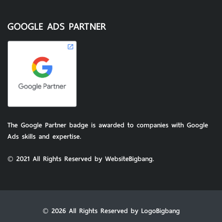
The Google Partner badge is awarded to companies with Google
Ads skills and expertise.
© 2021 All Rights Reserved by WebsiteBigbang.
© 2026 All Rights Reserved by LogoBigbang
HOME
CONTACT US