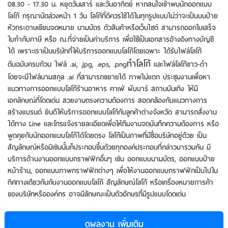
08.30 - 17.30 น. หยุดวันเสาร์ และวันอาทิตย์ หากสนใจเข้าพบนักออกแบบ
โลโก้ กรุณานัดล่วงหน้า 1 วัน โลโก้ที่ดีควรใช้ได้ในทุกรูปแบบไม่ว่าจะเป็นบนป้าย
หัวกระดาษเขียนจดหมาย นามบัตร ตัวสินค้าหรือเว็บไซต์ สามารถออกใบเสร็จ
ใบกำกับภาษี หรือ ณ.ที่จ่ายเป็นค่าบริการ เพื่อใช้เป็นเอกสารอ้างอิงทางบัญชี
ได้ เพราะเราเป็นบริษัทที่ให้บริการออกแบบโลโก้โดยเฉพาะ ได้รับไฟล์โลโก้
ทําโลโก้
ต้นฉบับครบถ้วน ไฟล์ .ai, .jpg, .eps, .png
และไฟล์โลโก้ขาว-ดำ
โดยจะมีไฟล์นามสกุล .ai ที่สามารถขยายได้ ภาพไม่แตก ประชุมงานเพื่อหา
แนวทางการออกแบบโลโก้ร้านอาหาร คาเฟ่ ผับบาร์ สถานบันเทิง ให้มี
เอกลักษณ์ที่โดดเด่น สวยงามตรงความต้องการ สอดคล้องกับแนวทางการ
สร้างแบรนด์ ยินดีให้บริการออกแบบโลโก้กับลูกค้าต่างจังหวัด สามารถสั่งงาน
ได้ทาง Line และโทรแจ้งรายละเอียดเพื่อให้ทีมงานจดบันทึกความต้องการ หรือ
พูดคุยกับนักออกแบบโลโก้ได้โดยตรง โลโก้เป็นภาพที่มีชื่อบริษัทอยู่ด้วย เป็น
สัญลักษณ์หรือมิเช่นนั้นก็ประกอบขึ้นด้วยทุกองค์ประกอบที่กล่าวมารวมกัน มี
บริการด้านงานออกแบบกราฟฟิกอื่นๆ เช่น ออกแบบนามบัตร, ออกแบบป้าย
หน้าร้าน, ออกแบบภาพกราฟฟิกต่างๆ เพื่อให้งานออกแบบกราฟฟิกเป็นไปใน
ทิศทางเดียวกันกับงานออกแบบโลโก้ สัญลักษณ์โลโก้ หรือเครื่องหมายการค้า
ของบริษัทหรือองค์กร อาจมีลักษณะเป็นตัวอักษรที่มีรูปแบบโดดเด่น
ดูผลงาน
เพิ่มเติม