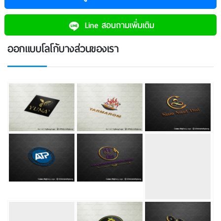
Line สอนถามเพิ่มเติม
ออกแบบโลโก้บางส่วนของเรา