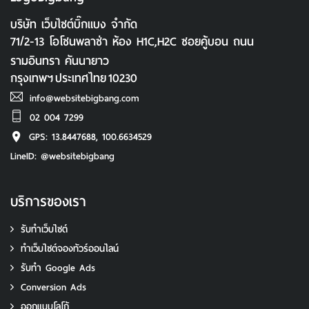
รามอินทรา คันนายาว
กรุงเทพฯ
ประเทศไทย
10230
info@websitebigbang.com
02 004 7299
GPS: 13.8447688, 100.6634529
LineID: @websitebigbang
บริการของเรา
รับทำเว็บไซต์
ทําเว็บไซต์จองทัวร์ออนไลน์
รับทํา Google Ads
Conversion Ads
ออกแบบโลโก้
ออกแบบภาพโฆษณา
รับทําสติ๊กเกอร์