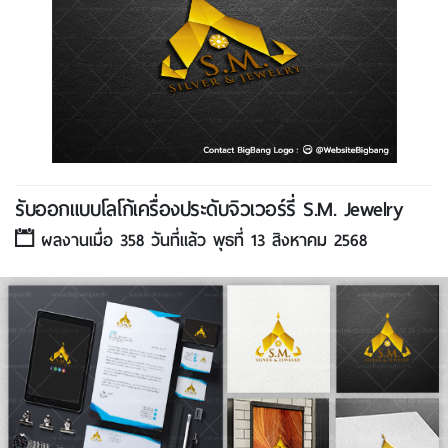
รับออกแบบโลโก้เครื่องประดับจิวเวอร์รี่ S.M. Jewelry
ผลงานเมื่อ 358 วันที่แล้ว พุธที่ 13 สิงหาคม 2568