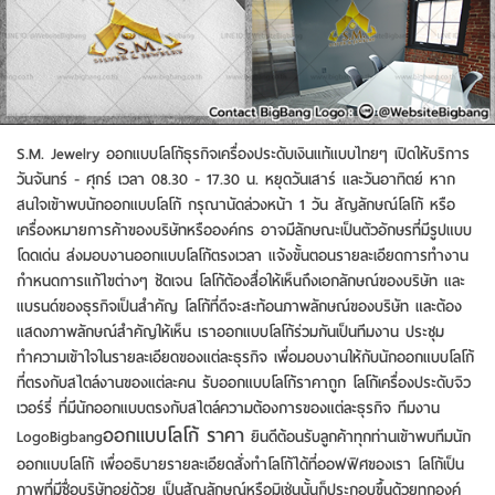
S.M. Jewelry ออกแบบโลโก้ธุรกิจเครื่องประดับเงินแท้แบบไทยๆ เปิดให้บริการ
วันจันทร์ - ศุกร์ เวลา 08.30 - 17.30 น. หยุดวันเสาร์ และวันอาทิตย์ หาก
สนใจเข้าพบนักออกแบบโลโก้ กรุณานัดล่วงหน้า 1 วัน สัญลักษณ์โลโก้ หรือ
เครื่องหมายการค้าของบริษัทหรือองค์กร อาจมีลักษณะเป็นตัวอักษรที่มีรูปแบบ
โดดเด่น ส่งมอบงานออกแบบโลโก้ตรงเวลา แจ้งขั้นตอนรายละเอียดการทำงาน
กำหนดการแก้ไขต่างๆ ชัดเจน โลโก้ต้องสื่อให้เห็นถึงเอกลักษณ์ของบริษัท และ
แบรนด์ของธุรกิจเป็นสำคัญ โลโก้ที่ดีจะสะท้อนภาพลักษณ์ของบริษัท และต้อง
แสดงภาพลักษณ์สำคัญให้เห็น เราออกแบบโลโก้ร่วมกันเป็นทีมงาน ประชุม
ทำความเข้าใจในรายละเอียดของแต่ละธุรกิจ เพื่อมอบงานให้กับนักออกแบบโลโก้
ที่ตรงกับสไตล์งานของแต่ละคน รับออกแบบโลโก้ราคาถูก โลโก้เครื่องประดับจิว
เวอร์รี่ ที่มีนักออกแบบตรงกับสไตล์ความต้องการของแต่ละธุรกิจ ทีมงาน
ออกแบบโลโก้ ราคา
LogoBigbang
ยินดีต้อนรับลูกค้าทุกท่านเข้าพบทีมนัก
ออกแบบโลโก้ เพื่ออธิบายรายละเอียดสั่งทําโลโก้ได้ที่ออฟฟิศของเรา โลโก้เป็น
ภาพที่มีชื่อบริษัทอยู่ด้วย เป็นสัญลักษณ์หรือมิเช่นนั้นก็ประกอบขึ้นด้วยทุกองค์