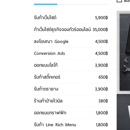
ผลงา
รับทําเว็บไซต์
5,900฿
ทําเว็บไซต์ธุรกิจจองทัวร์ออนไลน์
35,000฿
ลงโฆษณา Google
4,500฿
Conversion Ads
4,500฿
ออกแบบโลโก้
3,900฿
รับทําสติ๊กเกอร์
650฿
รับทําตรายาง
3,900฿
ร้านทำป้ายไวนิล
380฿
ออกแบบกราฟฟิก
1,800฿
รับทํา Line Rich Menu
1,800฿