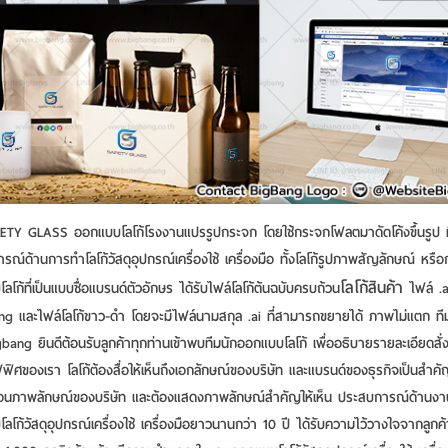
TY GLASS ออกแบบโลโก้โรงงานแปรรูปกระจก โดยใช้กระจกโฟลตมาดัดโค้งขึ้นรูป ม
ณ์ด้านการทําโลโก้วัสดุอุปกรณ์เครื่องใช้ เครื่องมือ ทั้งโลโก้รูปภาพสัญลักษณ์ หรื
โลโก้สินค้า
โก้ที่เป็นแบบชื่อแบรนด์ตัวอักษร ได้รับไฟล์โลโก้ต้นฉบับครบถ้วน
ไฟล์ .ai
png และไฟล์โลโก้ขาว-ดำ โดยจะมีไฟล์นามสกุล .ai ที่สามารถขยายได้ ภาพไม่แตก ท
ang ยินดีต้อนรับลูกค้าทุกท่านเข้าพบทีมนักออกแบบโลโก้ เพื่ออธิบายรายละเอียดสั่งท
ฟฟิศของเรา โลโก้ต้องสื่อให้เห็นถึงเอกลักษณ์ของบริษัท และแบรนด์ของธุรกิจเป็นสำคัญ 
้อนภาพลักษณ์ของบริษัท และต้องแสดงภาพลักษณ์สำคัญให้เห็น ประสบการณ์ด้านงา
โก้วัสดุอุปกรณ์เครื่องใช้ เครื่องมือยาวนานกว่า 10 ปี ได้รับความไว้วางใจจากลูกค้