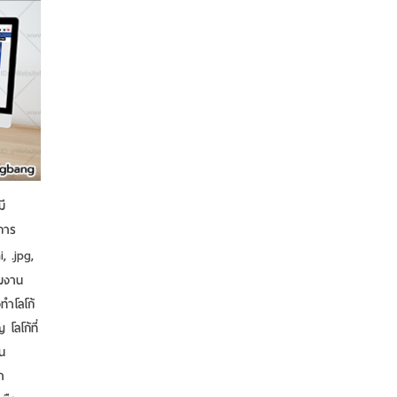
ี
อการ
, .jpg,
ีมงาน
ําโลโก้
โลโก้ที่
น
า