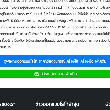
 1,000 ธุรกิจร้านค้า มีความชำนาญในงานออกแบบโลโก้วัสดุอุปกรณ์เครื่องใช้ เครื่อ
แบบโลโก้ของเราอยู่บริเวณถนนรามอินทรา กม.8 ใกล้ ถนนนวมิทร์ บางกะปิ ไม่ไกล
อยู่ในเขตคันนายาว ทางไปมีนบุรี โปรโมชั่นแพ็คเกจออกแบบโลโก้ที่ท่านสามารถเลือกร
ถมฟรี มีให้เลือกหลายรายการ เช่น แถมปกเฟสบุ๊ค, ฟรีตรายาง 1 ด้าม, ออกแบบน
เปิดให้บริการวันจันทร์ - ศุกร์ เวลา 08.30 - 17.30 น. หยุดวันเสาร์ และวันอาทิตย์
ักออกแบบโลโก้ กรุณานัดล่วงหน้า 1 วัน ประชุมงานเพื่อหาแนวทางการออกแบบโลโก้วั
เครื่องใช้ เครื่องมือ ให้มีเอกลักษณ์ที่โดดเด่น สวยงามตรงความต้องการ สอดคล้องก
งแบรนด์
ดูผลงาน
ออกแบบโลโก้ ราคาวัสดุอุปกรณ์เครื่องใช้ เครื่องมือ
เพิ่มเติม
Line สอนถามเพิ่มเติม
รของเรา
ข่าวออกแบบโลโก้ล่าสุด
G