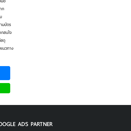
งมือ
จาก
ับ
ามบัตร
 หากสนใจ
สดุ
ับแนวทาง
OOGLE ADS PARTNER