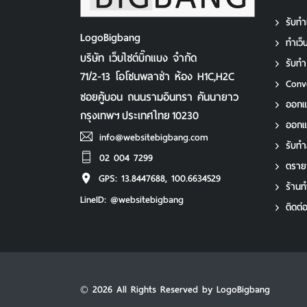
รับทำ
LogoBigbang
ทําเว
บริษัท เว็บไซต์บิ๊กแบง จำกัด
รับท
71/2-13 โอโซนพลาซ่า ห้อง H1C,H2C
Conv
ซอยคู้บอน ถนนรามอินทรา คันนายาว
ออกแ
กรุงเทพฯ
ประเทศไทย
10230
ออก
info@websitebigbang.com
รับทํา
02 004 7299
ตราย
GPS: 13.8447688, 100.6634529
ร้านท
LineID: @websitebigbang
ติดต่
© 2026 All Rights Reserved by LogoBigbang