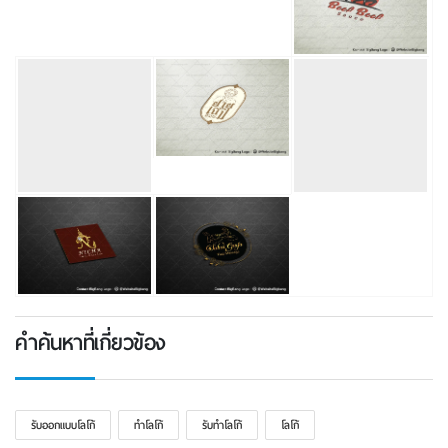
คำค้นหาที่เกี่ยวข้อง
รับออกแบบโลโก้
ทำโลโก้
รับทําโลโก้
โลโก้
LogoBigbang
บริษัท เว็บไซต์บิ๊กแบง จำกัด
71/2-13 โอโซนพลาซ่า ห้อง H1C,H2C ซอยคู้บอน ถนน