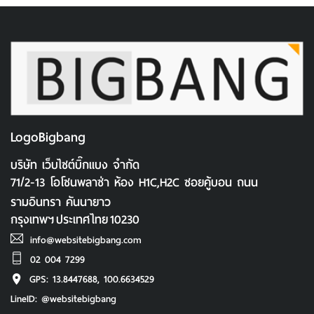
รามอินทรา คันนายาว
กรุงเทพฯ
ประเทศไทย
10230
info@websitebigbang.com
02 004 7299
GPS: 13.8447688, 100.6634529
LineID: @websitebigbang
บริการของเรา
รับทำเว็บไซต์
ทําเว็บไซต์จองทัวร์ออนไลน์
รับทํา Google Ads
Conversion Ads
ออกแบบโลโก้
ออกแบบภาพโฆษณา
รับทําสติ๊กเกอร์