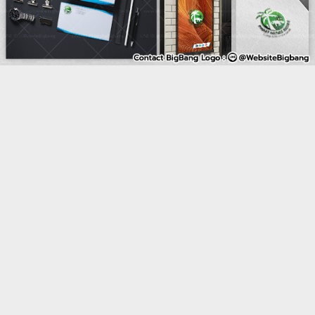
Phuket Nature Reserve ออกแบบโลโก้ธุรกิจท่องเที่ยวสำหรับกลุ่มลูกค้าชาว
ต่างชาติ โลโก้เป็นองค์ประกอบสำคัญในการแสดงอัตลักษณ์ของบริษัท การทำ
โลโก้ของบริษัทที่รับออกแบบมักจะปรับแต่งให้สะท้อนภาพลักษณ์ของบริษัท โลโก้