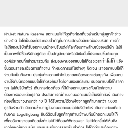
เป็นภาพที่มีชื่อบริษัทอยู่ด้วย เป็นสัญลักษณ์หรือมิเช่นนั้นก็ประกอบขึ้นด้วยทุก
ทำโลโก้
องค์ประกอบที่กล่าวมารวมกัน ส่งมอบงานออกแบบโลโก้ตรงเวลา
แจ้ง
ขั้นตอนรายละเอียดการทำงาน กำหนดการแก้ไขต่างๆ ชัดเจน เราออกแบบโลโก้
ร่วมกันเป็นทีมงาน ประชุมทำความเข้าใจในรายละเอียดของแต่ละธุรกิจ เพื่อมอบ
งานให้กับนักออกแบบโลโก้ที่ตรงกับสไตล์งานของแต่ละคน รับออกแบบโลโก้ราคา
ถูก โลโก้บริษัททัวร์ เดินทางท่องเที่ยว ที่มีนักออกแบบตรงกับสไตล์ความ
ต้องการของแต่ละธุรกิจ ประสบการณ์ด้านงานออกแบบโลโก้บริษัททัวร์ เดินทาง
ท่องเที่ยวยาวนานกว่า 10 ปี ได้รับความไว้วางใจจากลูกค้ามากกว่า 1,000
ธุรกิจร้านค้า มีความชำนาญในงานออกแบบโลโก้บริษัททัวร์ เดินทางท่องเที่ยว
ทีมงาน LogoBigbang ยินดีต้อนรับลูกค้าทุกท่านเข้าพบทีมนักออกแบบโลโก้
เพื่ออธิบายรายละเอียดสั่งทําโลโก้ได้ที่ออฟฟิศของเรา โลโก้ต้องสื่อให้เห็นถึง
เอกลักษณ์ของบริษัท และแบรนด์ของธุรกิจเป็นสำคัญ โลโก้ที่ดีจะสะท้อนภาพ
ลักษณ์ของบริษัท และต้องแสดงภาพลักษณ์สำคัญให้เห็น สามารถออกใบเสร็จ
ใบกำกับภาษี หรือ ณ.ที่จ่ายเป็นค่าบริการ เพื่อใช้เป็นเอกสารอ้างอิงทางบัญชี
ได้ เพราะเราเป็นบริษัทที่ให้บริการออกแบบโลโก้โดยเฉพาะ
ดูผลงาน
เพิ่มเติม