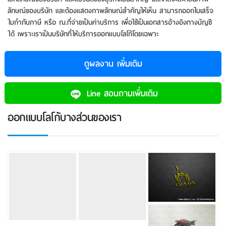
Line สอนถามเพิ่มเติม
ออกแบบโลโก้บางส่วนของเรา