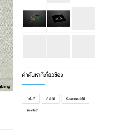
คำค้นหาที่เกี่ยวข้อง
ทําโลโก้
ทำโลโก้
รับออกแบบโลโก้
รับทําโลโก้