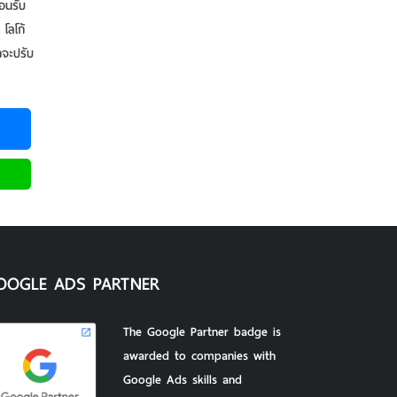
2021 All Rights Reserved by WebsiteBigbang.
HOME
CONTACT US