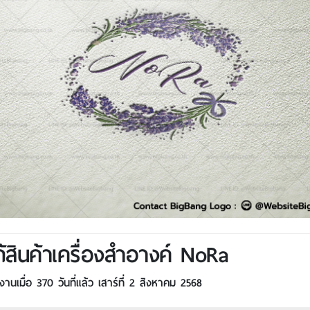
ก้สินค้าเครื่องสําอางค์ NoRa
นเมื่อ 370 วันที่แล้ว เสาร์ที่ 2 สิงหาคม 2568