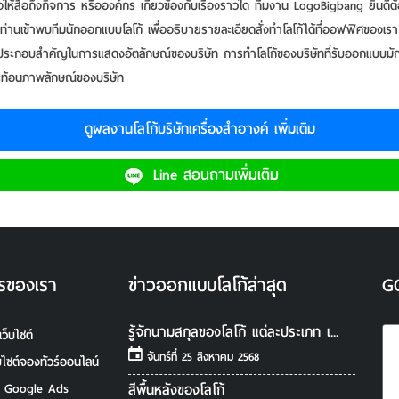
ersion Ads
บบโลโก้
ความแตกต่างของโลโก้แบบสัญลักษณ์
© 
กับ...
แบบภาพโฆษณา
อาทิตย์ที่ 17 สิงหาคม 2568
สติ๊กเกอร์
างบริษัท
อ่านข่าวออกแบบโลโก้เพิ่มเติม
ำป้ายไวนิล
อเรา