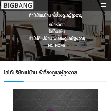
ทำโลโก้แม่บ้าน พี่เลี้ยงดูแลผู้สูงอายุ
หน้าหลัก
โลโก้บริษัท
ทำโลโก้แม่บ้าน พี่เลี้ยงดูแลผู้สูงอายุ
NC HOME
โลโก้บริษัทแม่บ้าน พี่เลี้ยงดูแลผู้สูงอายุ