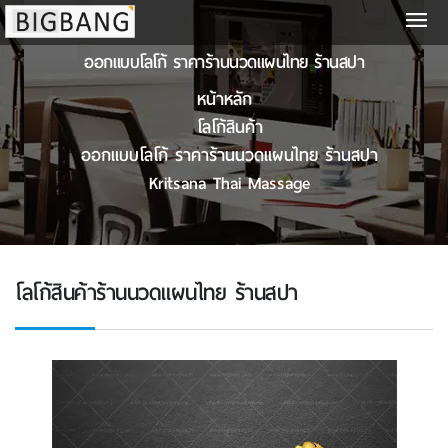
ออกแบบโลโก้ ราคาร้านนวดแผนไทย ร้านสปา
หน้าหลัก
โลโก้สินค้า
ออกแบบโลโก้ ราคาร้านนวดแผนไทย ร้านสปา
Kritsana Thai Massage
โลโก้สินค้าร้านนวดแผนไทย ร้านสปา