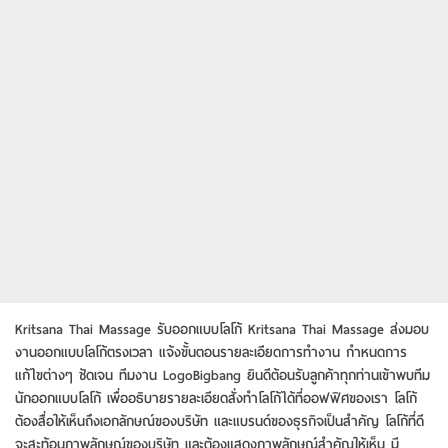
Kritsana Thai Massage รับออกแบบโลโก้ Kritsana Thai Massage ส่งมอบ
งานออกแบบโลโก้ตรงเวลา แจ้งขั้นตอนรายละเอียดการทำงาน กำหนดการ
แก้ไขต่างๆ ชัดเจน ทีมงาน LogoBigbang ยินดีต้อนรับลูกค้าทุกท่านเข้าพบทีม
นักออกแบบโลโก้ เพื่ออธิบายรายละเอียดสั่งทําโลโก้ได้ที่ออฟฟิศของเรา โลโก้
ต้องสื่อให้เห็นถึงเอกลักษณ์ของบริษัท และแบรนด์ของธุรกิจเป็นสำคัญ โลโก้ที่ดี
จะสะท้อนภาพลักษณ์ของบริษัท และต้องแสดงภาพลักษณ์สำคัญให้เห็น มี
ประสบการณ์ด้านการทําโลโก้ร้านนวดแผนไทย ร้านสปา ทั้งโลโก้รูปภาพ
สัญลักษณ์ หรือการออกแบบโลโก้ที่เป็นแบบชื่อแบรนด์ตัวอักษร เปิดให้บริการวัน
ออกแบบโลโก้บริษัท
จันทร์ - ศุกร์ เวลา
08.30 - 17.30 น. หยุดวันเสาร์
และวันอาทิตย์ หากสนใจเข้าพบนักออกแบบโลโก้ กรุณานัดล่วงหน้า 1 วัน ให้
ท่านได้รับโลโก้ที่พึงพอใจ กับการแก้ไขโลโก้ที่ให้คุณแบบไม่จำกัด ภายใน 30 วัน
ทําการ เพียงพอต่อความต้องการได้โลโก้ที่ตรงใจ ใช้เวลาออกแบบโลโก้ร้านนวด
แผนไทย ร้านสปา ส่งงานครั้งแรกภายใน 2 วันทำการส่งมอบงานตรงเวลา
โลโก้ที่ดีควรใช้ได้ในทุกรูปแบบไม่ว่าจะเป็นบนป้ายหัวกระดาษเขียนจดหมาย
นามบัตร ตัวสินค้าหรือเว็บไซต์ ร้านออกแบบโลโก้ของเราอยู่บริเวณถนน