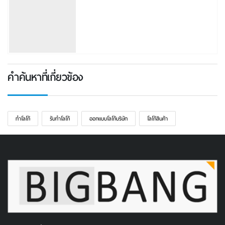
LogoBigbang
บริษัท เว็บไซต์บิ๊กแบง จำกัด
71/2-13 โอโซนพลาซ่า ห้อง H1C,H2C ซอยคู้บอน ถนน
รามอินทรา คันนายาว
กรุงเทพฯ
ประเทศไทย
10230
info@websitebigbang.com
02 004 7299
GPS: 13.8447688, 100.6634529
LineID: @websitebigbang