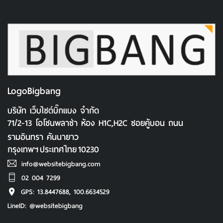
LogoBigbang
บริษัท เว็บไซต์บิ๊กแบง จำกัด
71/2-13 โอโซนพลาซ่า ห้อง H1C,H2C ซอยคู้บอน ถนน
รามอินทรา คันนายาว
กรุงเทพฯ
ประเทศไทย
10230
info@websitebigbang.com
02 004 7299
GPS: 13.8447688, 100.6634529
LineID: @websitebigbang