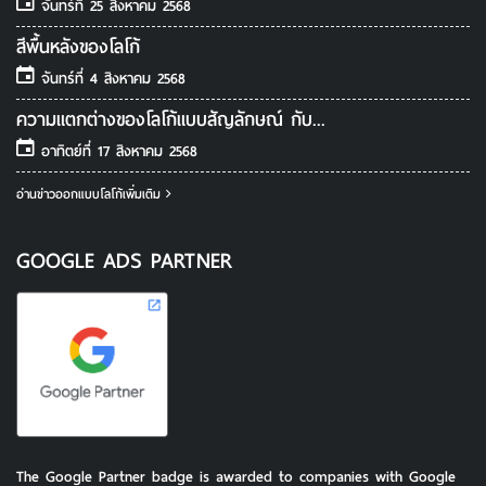
จันทร์ที่ 25 สิงหาคม 2568
สีพื้นหลังของโลโก้
จันทร์ที่ 4 สิงหาคม 2568
ความแตกต่างของโลโก้แบบสัญลักษณ์ กับ...
อาทิตย์ที่ 17 สิงหาคม 2568
อ่านข่าวออกแบบโลโก้เพิ่มเติม
GOOGLE ADS PARTNER
The Google Partner badge is awarded to companies with Google