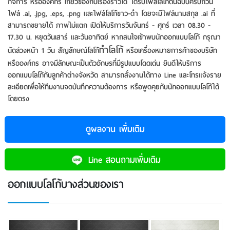
กิจการ หรือองค์กร เกี่ยวข้องกับเรื่องราวใด ได้รับไฟล์โลโก้ต้นฉบับครบถ้วน
ไฟล์ .ai, .jpg, .eps, .png และไฟล์โลโก้ขาว-ดำ โดยจะมีไฟล์นามสกุล .ai ที่
สามารถขยายได้ ภาพไม่แตก เปิดให้บริการวันจันทร์ - ศุกร์ เวลา 08.30 -
17.30 น. หยุดวันเสาร์ และวันอาทิตย์ หากสนใจเข้าพบนักออกแบบโลโก้ กรุณา
ทําโลโก้
นัดล่วงหน้า 1 วัน สัญลักษณ์โลโก้
หรือเครื่องหมายการค้าของบริษัท
หรือองค์กร อาจมีลักษณะเป็นตัวอักษรที่มีรูปแบบโดดเด่น ยินดีให้บริการ
ออกแบบโลโก้กับลูกค้าต่างจังหวัด สามารถสั่งงานได้ทาง Line และโทรแจ้งราย
ละเอียดเพื่อให้ทีมงานจดบันทึกความต้องการ หรือพูดคุยกับนักออกแบบโลโก้ได้
โดยตรง
ดูผลงาน
เพิ่มเติม
Line สอนถามเพิ่มเติม
ออกแบบโลโก้บางส่วนของเรา