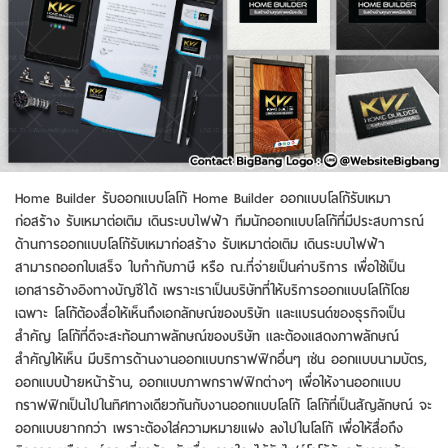
Home Builder รับออกแบบโลโก้ Home Builder ออกแบบโลโก้รับเหมา
ก่อสร้าง รับเหมาต่อเติม เดินระบบไฟฟ้า ทีมนักออกแบบโลโก้ที่มีประสบการณ์
ด้านการออกแบบโลโก้รับเหมาก่อสร้าง รับเหมาต่อเติม เดินระบบไฟฟ้า
สามารถออกใบเสร็จ ใบกำกับภาษี หรือ ณ.ที่จ่ายเป็นค่าบริการ เพื่อใช้เป็น
เอกสารอ้างอิงทางบัญชีได้ เพราะเราเป็นบริษัทที่ให้บริการออกแบบโลโก้โดย
เฉพาะ โลโก้ต้องสื่อให้เห็นถึงเอกลักษณ์ของบริษัท และแบรนด์ของธุรกิจเป็น
สำคัญ โลโก้ที่ดีจะสะท้อนภาพลักษณ์ของบริษัท และต้องแสดงภาพลักษณ์
สำคัญให้เห็น มีบริการด้านงานออกแบบกราฟฟิกอื่นๆ เช่น ออกแบบนามบัตร,
ออกแบบป้ายหน้าร้าน, ออกแบบภาพกราฟฟิกต่างๆ เพื่อให้งานออกแบบ
กราฟฟิกเป็นไปในทิศทางเดียวกันกับงานออกแบบโลโก้ โลโก้ที่เป็นสัญลักษณ์ จะ
ออกแบบยากกว่า เพราะต้องใส่ความหมายแฝง ลงไปในโลโก้ เพื่อให้สื่อถึง