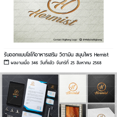
รับออกแบบโลโก้อาหารเสริม วิตามิน สมุนไพร Hernist
ผลงานเมื่อ 346 วันที่แล้ว จันทร์ที่ 25 สิงหาคม 2568