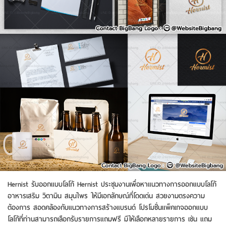
Hernist รับออกแบบโลโก้ Hernist ประชุมงานเพื่อหาแนวทางการออกแบบโลโก้
อาหารเสริม วิตามิน สมุนไพร ให้มีเอกลักษณ์ที่โดดเด่น สวยงามตรงความ
ต้องการ สอดคล้องกับแนวทางการสร้างแบรนด์ โปรโมชั่นแพ็คเกจออกแบบ
โลโก้ที่ท่านสามารถเลือกรับรายการแถมฟรี มีให้เลือกหลายรายการ เช่น แถม